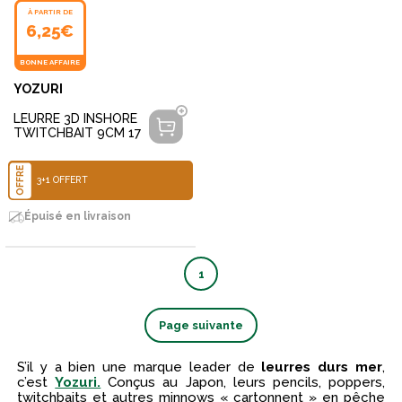
À PARTIR DE
6,25€
BONNE AFFAIRE
YOZURI
LEURRE 3D INSHORE
TWITCHBAIT 9CM 17
OFFRE
3+1 OFFERT
Épuisé en livraison
1
Page suivante
S’il y a bien une marque leader de
leurres durs mer
,
c’est
Yozuri.
Conçus au Japon, leurs pencils, poppers,
twitchbaits et autres minnows « cartonnent » en pêche