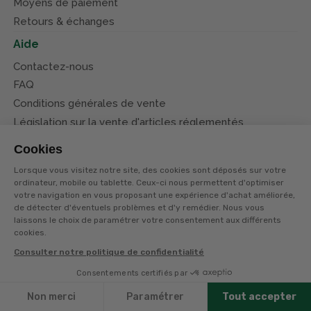
Moyens de paiement
Retours & échanges
Aide
Contactez-nous
FAQ
Conditions générales de vente
Législation sur la vente d'articles réglementés
Système d’information sur les armes (SIA)
Cookies
Conditions de nos offres
Lorsque vous visitez notre site, des cookies sont déposés sur votre
Suivez-nous
ordinateur, mobile ou tablette. Ceux-ci nous permettent d'optimiser
votre navigation en vous proposant une expérience d'achat améliorée,
de détecter d'éventuels problèmes et d'y remédier. Nous vous
laissons le choix de paramétrer votre consentement aux différents
cookies.
Consulter notre politique de confidentialité
© Terres et eaux 2026
Politique de confidentialité
Consentements certifiés par
Filtres
Mentions légales
CGV
Non merci
Paramétrer
Tout accepter