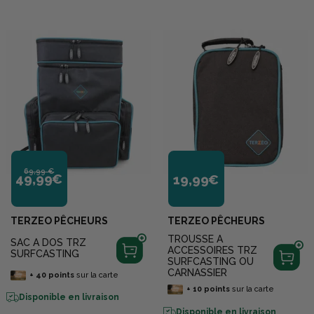
69,99 €
49,99€
19,99€
TERZEO PÊCHEURS
TERZEO PÊCHEURS
TROUSSE A
SAC A DOS TRZ
ACCESSOIRES TRZ
SURFCASTING
SURFCASTING OU
CARNASSIER
+
40
points
sur la carte
+
10
points
sur la carte
Disponible en livraison
Disponible en livraison