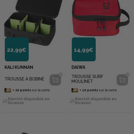
22,99€
14,99€
KALI KUNNAN
DAIWA
TROUSSE SURF
TROUSSE A BOBINE
MOULINET
+
20
points
sur la carte
+
10
points
sur la carte
Bientôt disponible en
Bientôt disponible en
livraison
livraison