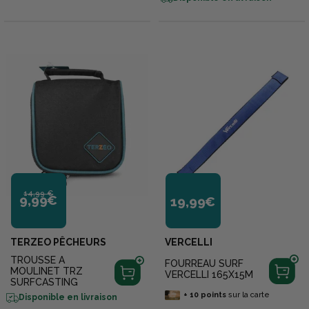
14,99 €
9,99€
19,99€
TERZEO PÊCHEURS
VERCELLI
TROUSSE A
FOURREAU SURF
MOULINET TRZ
VERCELLI 165X15M
SURFCASTING
+
10
points
sur la carte
Disponible en livraison