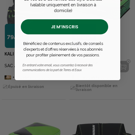
(valable uniquement en livraison à
domicile)
JE M’INSCRIS
79,99€
46,99€
Bénéficiez de contenus exclusifs, de conseils
d’experts et d’offres réservées à nos abonnés
KALI KUNNAN
KALI KUNNAN
pour profiter pleinement de vos passions.
SAC A PLOMB
SAC A DOS ARROW
En entrant votre email, vous consentez à recevoir des
HYDROBAG
communications de la part de Terres et Eaux
+
70
points
sur la carte
+
40
points
sur la carte
Bientôt disponible en
Épuisé en livraison
livraison