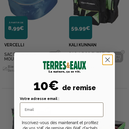
À PARTIR DE
8,99€
59,99€
VERCELLI
KALI KUNNAN
SAC A DOS EXTREME
SAC ELITE POUR
TOUR
MOULINETS
Bientôt disponible en
+
50
points
sur la carte
livraison
Bientôt disponible en
livraison
10€
de remise
Votre adresse email :
Inscrivez-vous dès maintenant et profitez
de vos 10€ de remise dès 69€ d'achats