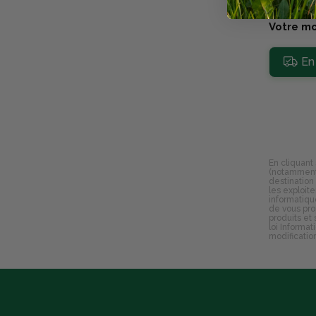
Votre mo
En 
En cliquant
(notamment 
destination
les exploit
informatiqu
de vous pro
produits et
loi Informat
modificatio