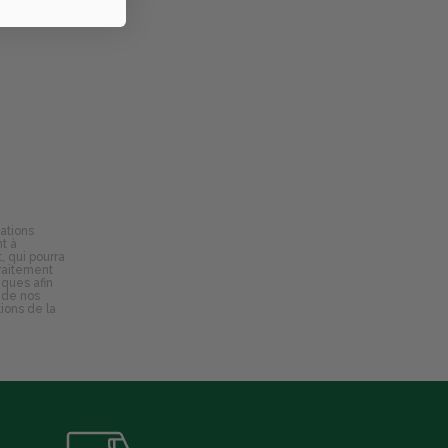
ations
t à
, qui pourra
traitement
iques afin
 de nos
ions de la
e