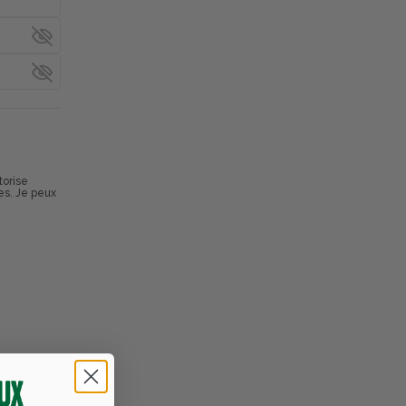
torise
es. Je peux