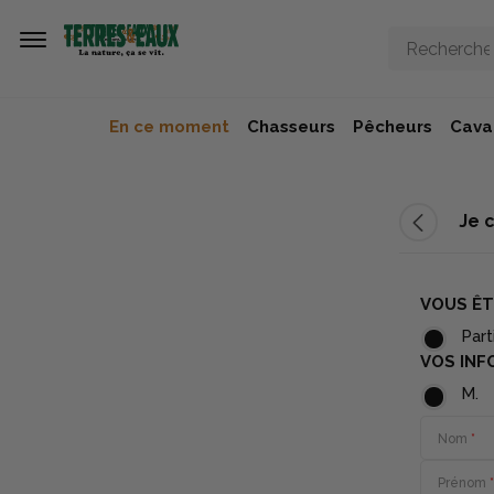
Aller au contenu principal
En ce moment
Chasseurs
Pêcheurs
Caval
Je 
VOUS ÊT
Part
VOS INF
M.
Nom
*
Prénom
*