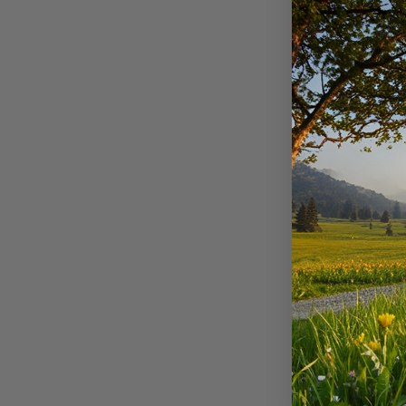
CAEN
REIMS
Vos pass
c
p
a
p
t
c