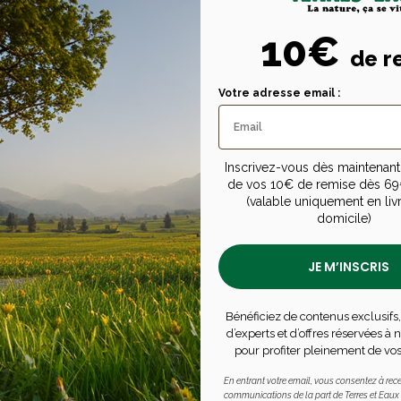
10€
de r
VOIR + DE MAGASINS...
Votre adresse email :
ions
Inscrivez-vous dès maintenant 
hasseur
de vos 10€ de remise dès 69
(valable uniquement en liv
êcheur
domicile)
nimaux
JE M’INSCRIS
assions nature
Bénéficiez de contenus exclusifs,
ireur
d’experts et d’offres réservées à
pour profiter pleinement de vos
avalier
En entrant votre email, vous consentez à rece
communications de la part de Terres et Eaux