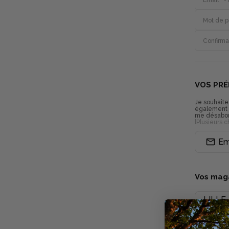
Email
*
-
Mot de 
Confirma
VOS PRÉ
Je souhaite
également l
me désabon
[Plusieurs c
Em
Vos mag
LILLE
AMIE