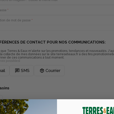
Inscris en magasin ? Utiliser le même mail
passe
*
tion de mot de passe
*
FÉRENCES DE CONTACT POUR NOS COMMUNICATIONS:
 que Terres & Eaux m'alerte sur les promotions, tendances et nouveautés. J'au
a collecte de mes données sur le site terreseteaux.fr à des fins promotionnell
ner de ces communications à tout moment.
hoix possibles]
ail
SMS
Courrier
asins
NS