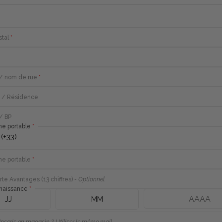
tal
*
/ nom de rue
*
 / Résidence
 / BP
e portable
e portable
*
te Avantages (13 chiffres)
-
Optionnel
naissance