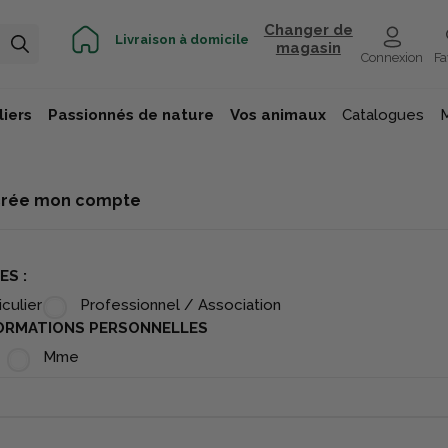
Changer de
Livraison à domicile
magasin
Connexion
Fa
iers
Passionnés de nature
Vos animaux
Catalogues
crée mon compte
ES :
iculier
Professionnel / Association
ORMATIONS PERSONNELLES
Mme