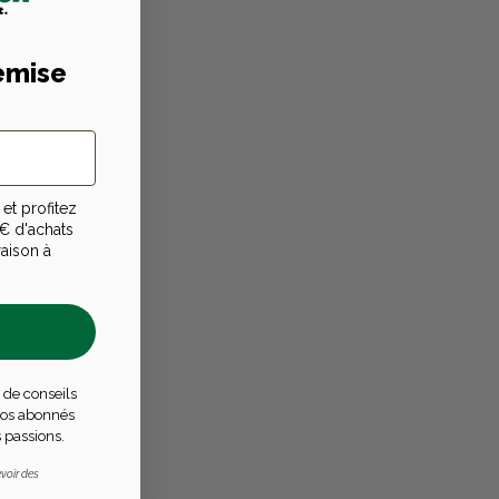
emise
et profitez
€ d'achats
raison à
 de conseils
 nos abonnés
 passions.
voir des