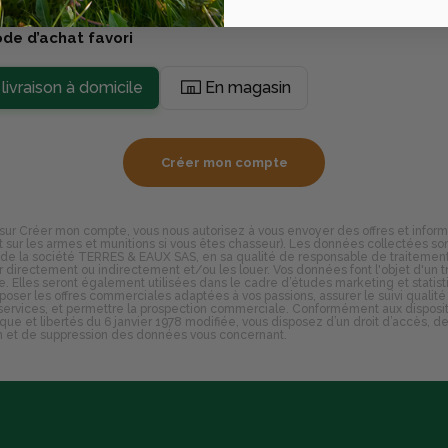
de d’achat favori
livraison à domicile
En magasin
Créer mon compte
 sur Créer mon compte, vous nous autorisez à vous envoyer des offres et inform
sur les armes et munitions si vous êtes chasseur). Les données collectées son
 de la société TERRES & EAUX SAS, en sa qualité de responsable de traitement
er directement ou indirectement et/ou les louer. Vos données font l'objet d'un 
e. Elles seront également utilisées dans le cadre d’études marketing et statist
poser les offres commerciales adaptées à vos passions, assurer le suivi qualité
 services, et permettre la prospection commerciale. Conformément aux disposit
ique et libertés du 6 janvier 1978 modifiée, vous disposez d’un droit d’accès, d
n et de suppression des données vous concernant.