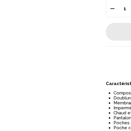
Caractéris
Composit
Doublure
Membran
Imperméa
Chaud et
Pantalon
Poches 
Poche cu