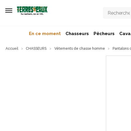
Aller au contenu principal
En ce moment
Chasseurs
Pêcheurs
Caval
Accueil
CHASSEURS
Vêtements de chasse homme
Pantalons 