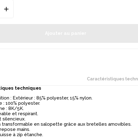
Ajouter au panier
Caractéristiques tech
tiques techniques
ion : Extérieur : 85% polyester, 15% nylon.
 : 100% polyester.
e : 8K/5K.
ble et respirant.
 silencieux.
 transformable en salopette grâce aux bretelles amovibles.
repose mains.
isse à zip étanche.