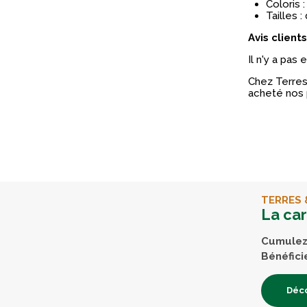
Coloris :
Tailles :
Avis clients
Il n'y a pas
Chez Terres 
acheté nos 
TERRES 
La ca
Cumulez 
Bénéfici
Déco