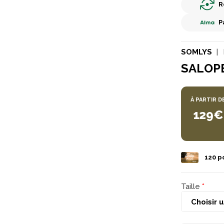
R
P
SOMLYS
SALOP
À PARTIR D
129€
120
po
Taille