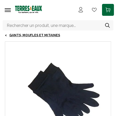
Aller au contenu principal
GANTS, MOUFLES ET MITAINES