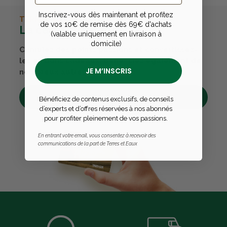
Inscrivez-vous dès maintenant et profitez
TERRES & EAUX
de vos 10€ de remise dès 69€ d'achats
La carte avantages
(valable uniquement en livraison à
domicile)
Cumulez des points passions et convertissez-
les en bons cadeaux. Bénéficiez également de
JE M’INSCRIS
nombreux autres avantages.
Découvrez tous ses avantages
Bénéficiez de contenus exclusifs, de conseils
d’experts et d’offres réservées à nos abonnés
pour profiter pleinement de vos passions.
En entrant votre email, vous consentez à recevoir des
communications de la part de Terres et Eaux