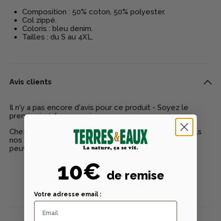
Composition : 50% coton, 50% polyester.
Col zippé.
Coloris : bleu denim.
Tailles : du S au 4XL.
Avis clients
Il n'y a pas encore d'avis pour ce produit - Soyez le
premier à rédiger un avis
Chez Terres & Eaux, les avis sont 100% certifiés : seuls
nos clients ayant réellement acheté nos produits
peuvent laisser un avis
10€
de remise
Publier un avis
Votre adresse email :