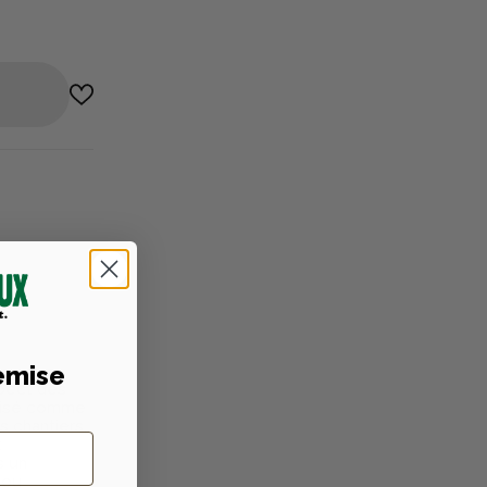
niques
emise
spect des
ilisé comme
s chantiers,
t
s un
 ou