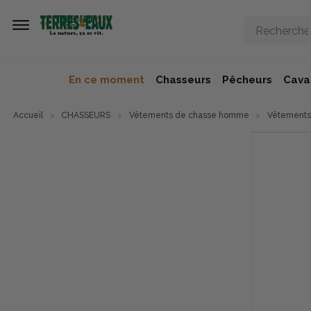
Aller au contenu principal
En ce moment
Chasseurs
Pêcheurs
Caval
Accueil
CHASSEURS
Vêtements de chasse homme
Vêtements 