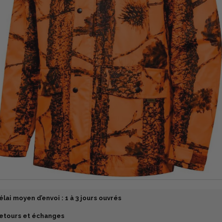
élai moyen d’envoi : 1 à 3 jours ouvrés
etours et échanges