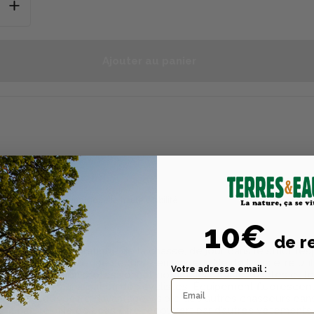
Ajouter au panier
Description
Caractéristiques tech
n
nt de protection individuelle haute visibilité
10€
de r
visibilité
t destiné à la pratique de la chasse, de jour, dans le strict re
s règlementaires et de sécurité en vigueur. Ne doit pas être ut
Votre adresse email :
de signalisation professionnel, notamment sur les routes et le
 adapté à la signalisation des cyclistes. Équipement fluorescen
au chasseur d’être davantage visible des autres chasseurs dan
nt naturel. Ne doit pas être recouvert par d’autres vêtements