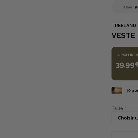
P
TREELAND
VESTE
À PARTIR D
39,99
30
poi
Taille