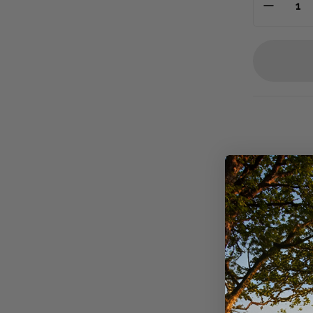
Descriptio
Équipeme
E.P.I Haute 
Exclusivemen
disposition
équipement 
et n’est pas
permettant 
environneme