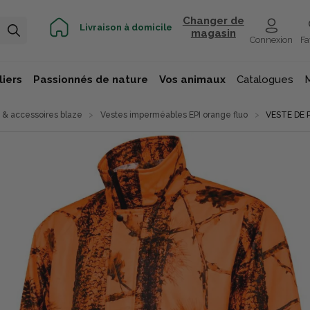
Changer de
Livraison à domicile
magasin
Connexion
Fa
iers
Passionnés de nature
Vos animaux
Catalogues
& accessoires blaze
Vestes imperméables EPI orange fluo
VESTE DE 