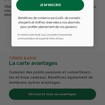
JE M’INSCRIS
Chez Terres & Eaux, les avis sont 100% certifiés : seuls
nos clients ayant réellement acheté nos produits
peuvent laisser un avis
Bénéficiez de contenus exclusifs, de conseils
d’experts et d’offres réservées à nos abonnés
pour profiter pleinement de vos passions.
Publier un avis
En entrant votre email, vous consentez à recevoir des
communications de la part de Terres et Eaux
TERRES & EAUX
La carte avantages
Cumulez des points passions et convertissez-
les en bons cadeaux. Bénéficiez également de
nombreux autres avantages.
Découvrez tous ses avantages