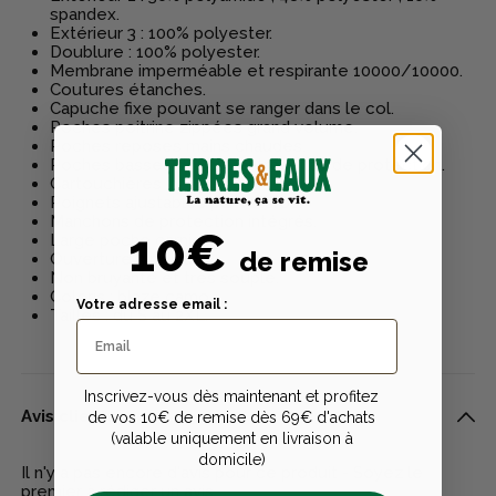
spandex.
Extérieur 3 : 100% polyester.
Doublure : 100% polyester.
Membrane imperméable et respirante 10000/10000.
Coutures étanches.
Capuche fixe pouvant se ranger dans le col.
Poches poitrine zippées grand volume.
Poches reposes mains chaudes.
Poches basses double entrée, flap de protection.
Cartouchières intégrées .
Poignets ajustables par velcros.
Manchons de protection intégrés.
10€
Large poche carnier.
de remise
Ouverture 3 points.
Non bruyante et très souple.
Coloris : blaze camo.
Votre adresse email :
Tailles : du S au 2XL.
Inscrivez-vous dès maintenant et profitez
Avis clients
de vos 10€ de remise dès 69€ d'achats
(valable uniquement en livraison à
domicile)
Il n'y a pas encore d'avis pour ce produit - Soyez le
premier à rédiger un avis