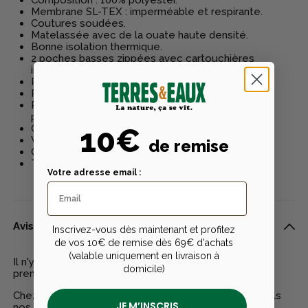
Membrane SL-TEX : imperméable et respirante.
Coutures soudées.
Matelassée avec de la ouate haute densité.
Bonne isolation thermique.
2 poches basses zippées avec cartouchières
intégrées.
Poche poitrine zippée.
Poche carnier.
Poches intérieures dont une téléphone et une
permis.
Capuche dans le col.
10€
Veste de poste chaude et légère.
de remise
Coloris : camo orange.
Tailles : du S au 2XL.
Votre adresse email :
Avis clients
Inscrivez-vous dès maintenant et profitez
de vos 10€ de remise dès 69€ d'achats
(valable uniquement en livraison à
Il n'y a pas encore d'avis pour ce produit - Soyez le
domicile)
premier à rédiger un avis
Chez Terres & Eaux, les avis sont 100% certifiés : seuls
JE M’INSCRIS
nos clients ayant réellement acheté nos produits