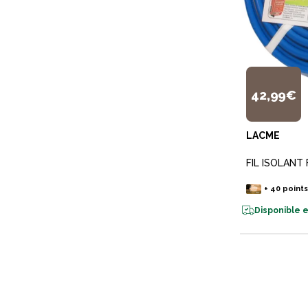
42,99€
LACME
FIL ISOLANT 
+
40
point
Disponible e