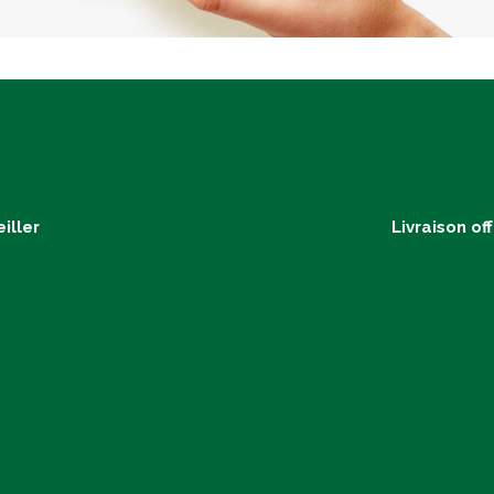
iller
Livraison of