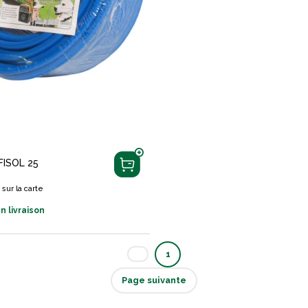
FISOL 25
s
sur la carte
n livraison
1
Page suivante