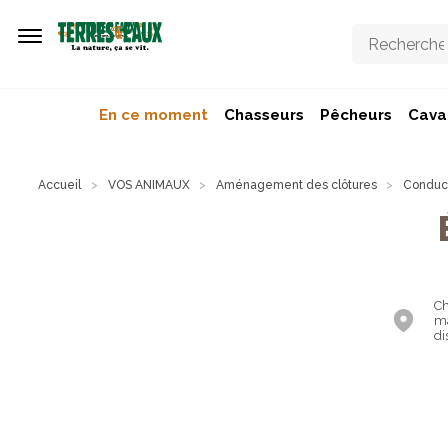
Aller au contenu principal
En ce moment
Chasseurs
Pêcheurs
Caval
Accueil
VOS ANIMAUX
Aménagement des clôtures
Conduct
Ch
ma
di