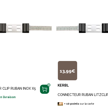
13,99€
KERBL
 CLIP RUBAN INOX X5
CONNECTEUR RUBAN LITZCLI
n livraison
+
10
points
sur la carte