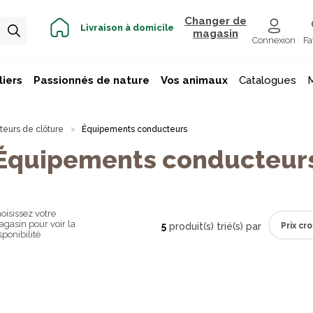
Changer de
Livraison à domicile
magasin
Connexion
Fa
iers
Passionnés de nature
Vos animaux
Catalogues
eurs de clôture
Équipements conducteurs
Équipements conducteur
oisissez votre
gasin pour voir la
5
produit(s) trié(s) par
sponibilité