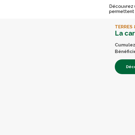
Découvrez 
permettent d
TERRES 
La ca
Cumulez 
Bénéfici
Déco