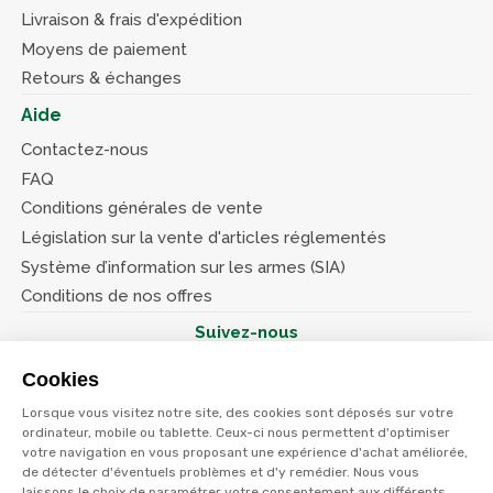
Livraison & frais d'expédition
Moyens de paiement
Retours & échanges
Aide
Contactez-nous
FAQ
Conditions générales de vente
Législation sur la vente d'articles réglementés
Système d’information sur les armes (SIA)
Conditions de nos offres
Suivez-nous
Cookies
Lorsque vous visitez notre site, des cookies sont déposés sur votre
ordinateur, mobile ou tablette. Ceux-ci nous permettent d'optimiser
votre navigation en vous proposant une expérience d'achat améliorée,
© Terres et eaux 2026
Politique de confidentialité
de détecter d'éventuels problèmes et d'y remédier. Nous vous
Mentions légales
laissons le choix de paramétrer votre consentement aux différents