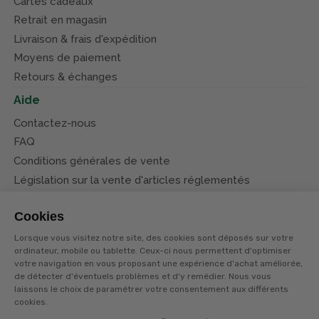
Cartes cadeaux
Retrait en magasin
Livraison & frais d'expédition
Moyens de paiement
Retours & échanges
Aide
Contactez-nous
FAQ
Conditions générales de vente
Législation sur la vente d'articles réglementés
Système d’information sur les armes (SIA)
Cookies
Conditions de nos offres
Lorsque vous visitez notre site, des cookies sont déposés sur votre
Suivez-nous
ordinateur, mobile ou tablette. Ceux-ci nous permettent d'optimiser
votre navigation en vous proposant une expérience d'achat améliorée,
de détecter d'éventuels problèmes et d'y remédier. Nous vous
laissons le choix de paramétrer votre consentement aux différents
cookies.