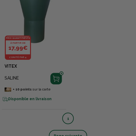
PRIX QUANTITATIFS
À PARTIR DE
17,99€
L'UNITÉ PAR 4
VITEX
SALINE
+
10
points
sur la carte
Disponible en livraison
1
Page suivante