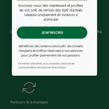
Inscrivez-vous dès maintenant et profitez
de vos 10€ de remise dès 69€ d'achats
(valable uniquement en livraison à
domicile)
Des passionnés pour
Livraison offerte dès 89
JE M’INSCRIS
vous conseiller
€ avec la carte
avantages*
Bénéficiez de contenus exclusifs, de conseils
d’experts et d’offres réservées à nos abonnés
pour profiter pleinement de vos passions.
En entrant votre email, vous consentez à recevoir des
communications de la part de Terres et Eaux
Retrait en magasin
Paiement sécurisé
Retours & échanges