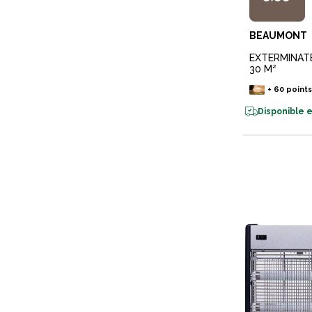
BEAUMONT
EXTERMINATE
30 M²
+
60
point
Disponible e