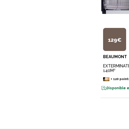
129€
BEAUMONT
EXTERMINAT
140M²
+
120
point
Disponible e