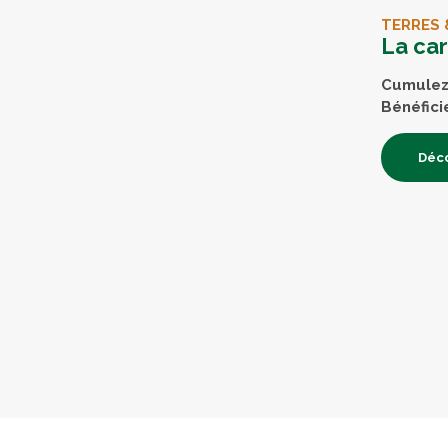
TERRES 
La ca
Cumulez 
Bénéfici
Déco