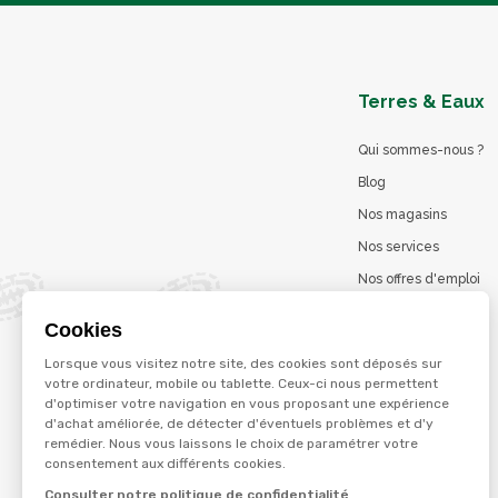
Terres & Eaux
Qui sommes-nous ?
Blog
Nos magasins
Nos services
Nos offres d'emploi
Catalogues en ligne
Cookies
Jeu concours
Lorsque vous visitez notre site, des cookies sont déposés sur
La marque Terzéo
votre ordinateur, mobile ou tablette. Ceux-ci nous permettent
d'optimiser votre navigation en vous proposant une expérience
d'achat améliorée, de détecter d'éventuels problèmes et d'y
remédier. Nous vous laissons le choix de paramétrer votre
© Terres et eaux 2026
consentement aux différents cookies.
Politique de confidentialité
Mentions légales
Consulter notre politique de confidentialité
CGV