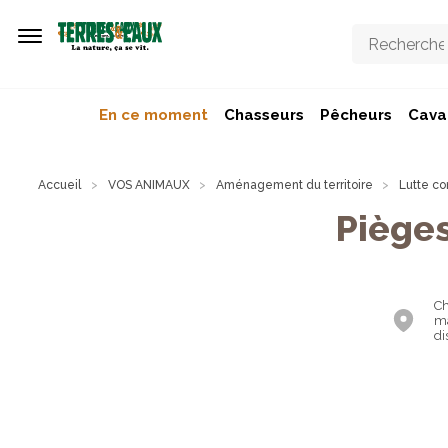
Aller au contenu principal
En ce moment
Chasseurs
Pêcheurs
Caval
Accueil
VOS ANIMAUX
Aménagement du territoire
Lutte co
Pièges
Ch
ma
di