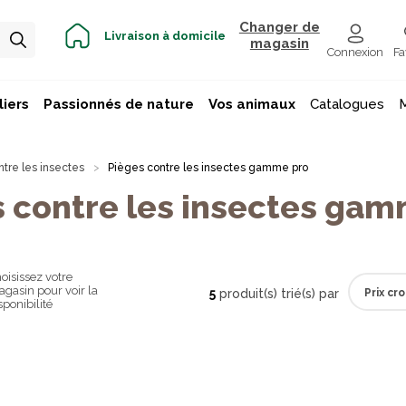
Changer de
Livraison à domicile
magasin
Connexion
Fa
iers
Passionnés de nature
Vos animaux
Catalogues
ntre les insectes
Pièges contre les insectes gamme pro
 contre les insectes gam
oisissez votre
gasin pour voir la
5
produit(s) trié(s) par
sponibilité