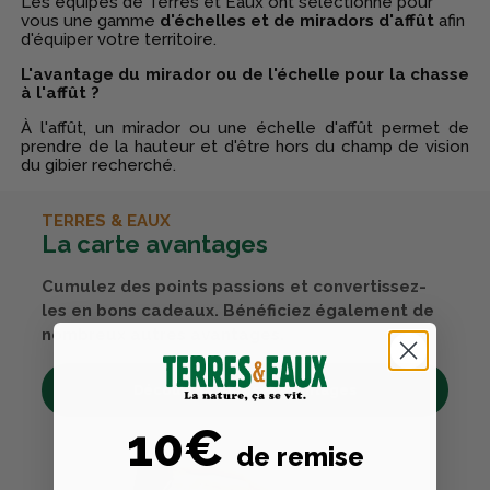
Les équipes de Terres et Eaux ont sélectionné pour
vous une gamme
d'échelles et de miradors d'affût
afin
d'équiper votre territoire.
L'avantage du mirador ou de l'échelle pour la chasse
à l'affût ?
À l'affût, un mirador ou une échelle d'affût permet de
prendre de la hauteur et d'être hors du champ de vision
du gibier recherché.
TERRES & EAUX
La carte avantages
Cumulez des points passions et convertissez-
les en bons cadeaux. Bénéficiez également de
nombreux autres avantages.
Découvrez tous ses avantages
10€
de remise