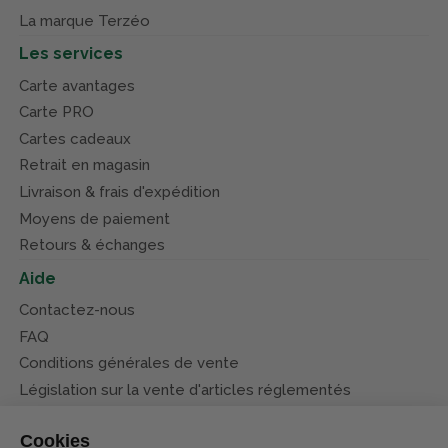
La marque Terzéo
Les services
Carte avantages
Carte PRO
Cartes cadeaux
Retrait en magasin
Livraison & frais d'expédition
Moyens de paiement
Retours & échanges
Aide
Contactez-nous
FAQ
Conditions générales de vente
Législation sur la vente d'articles réglementés
Système d’information sur les armes (SIA)
Cookies
Conditions de nos offres