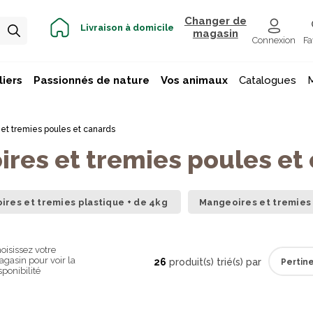
Changer de
Livraison à domicile
magasin
Connexion
Fa
iers
Passionnés de nature
Vos animaux
Catalogues
et tremies poules et canards
res et tremies poules et
res et tremies plastique + de 4kg
Mangeoires et tremies
oisissez votre
gasin pour voir la
26
produit(s) trié(s) par
sponibilité