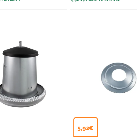
5,92€