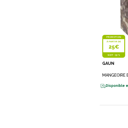
PROMOTION
À PARTIR DE
25€
SOIT
-
37 %
GAUN
MANGEOIRE 
Disponible e