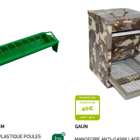
PROMOTION
À PARTIR DE
40€
SOIT
-
38 %
EM
GAUN
PLASTIQUE POULES
MANGEOIRE ANTI-GASPILLAG