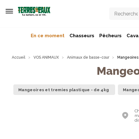
Aller au contenu principal
En ce moment
Chasseurs
Pêcheurs
Caval
Accueil
VOS ANIMAUX
Animaux de basse-cour
Mangeoires 
Mangeoi
Mangeoires et tremies plastique - de 4kg
Mangeoi
Ch
ma
di