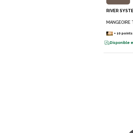
RIVER SYST
MANGEOIRE T
+
10
points
Disponible e