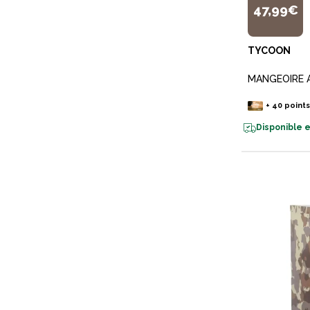
47,99€
TYCOON
MANGEOIRE 
+
40
point
Disponible e