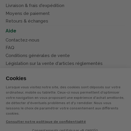
Livraison & frais d'expédition
Moyens de paiement
Retours & échanges
Aide
Contactez-nous
FAQ
Conditions générales de vente
Législation sur la vente d'articles réglementés
Système d’information sur les armes (SIA)
Cookies
Conditions de nos offres
Lorsque vous visitez notre site, des cookies sont déposés sur votre
Suivez-nous
ordinateur, mobile ou tablette. Ceux-ci nous permettent d'optimiser
votre navigation en vous proposant une expérience d'achat améliorée,
de détecter d'éventuels problèmes et d'y remédier. Nous vous
laissons le choix de paramétrer votre consentement aux différents
cookies.
Consulter notre politique de confidentialité
© Terres et eaux 2026
Politique de confidentialité
Mentions légales
Consentements certifiés par