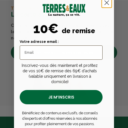
TERRES & EAUX
La carte avantages
10€
Cumulez des points passions et convertissez-
de remise
les en bons cadeaux. Bénéficiez également de
nombreux autres avantages.
Votre adresse email :
Découvrez tous ses avantages
Inscrivez-vous dès maintenant et profitez
de vos 10€ de remise dès 69€ d'achats
(valable uniquement en livraison à
domicile)
JE M’INSCRIS
Bénéficiez de contenus exclusifs, de conseils
d’experts et d’offres réservées à nos abonnés
pour profiter pleinement de vos passions.