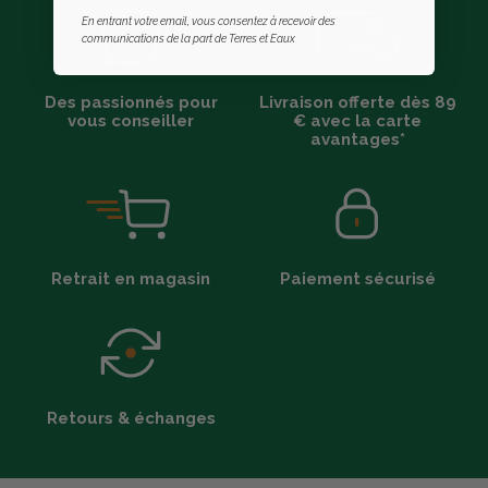
En entrant votre email, vous consentez à recevoir des
communications de la part de Terres et Eaux
Des passionnés pour
Livraison offerte dès 89
vous conseiller
€ avec la carte
avantages*
Retrait en magasin
Paiement sécurisé
Retours & échanges