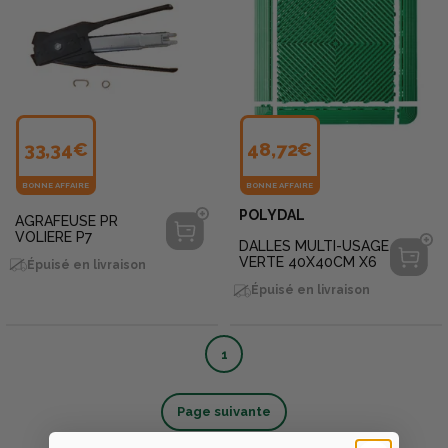
33,34€
48,72€
BONNE AFFAIRE
BONNE AFFAIRE
POLYDAL
AGRAFEUSE PR
VOLIERE P7
DALLES MULTI-USAGE
VERTE 40X40CM X6
Épuisé en livraison
Épuisé en livraison
1
Page suivante