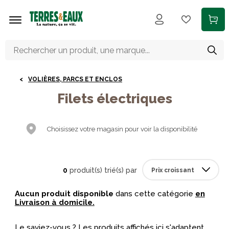
Aller au contenu principal
VOLIÈRES, PARCS ET ENCLOS
Filets électriques
Choisissez votre magasin pour voir la disponibilité
0
produit(s) trié(s) par
Aucun produit disponible
dans cette catégorie
en
Livraison à domicile.
Le saviez-vous ? Les produits affichés ici s'adaptent