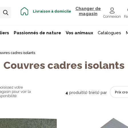
Changer de
Livraison à domicile
magasin
Connexion
Fa
iers
Passionnés de nature
Vos animaux
Catalogues
uvres cadres isolants
Couvres cadres isolants
oisissez votre
gasin pour voir la
4
produit(s) trié(s) par
sponibilité