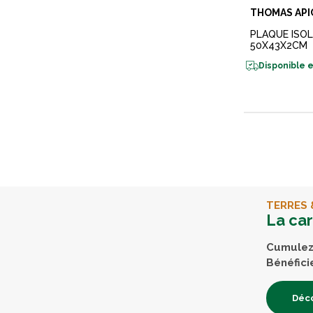
THOMAS AP
PLAQUE ISO
50X43X2CM
Disponible e
TERRES 
La ca
Cumulez 
Bénéfici
Déco