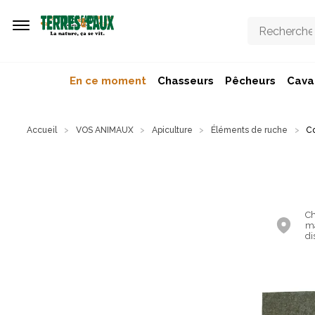
Aller au contenu principal
En ce moment
Chasseurs
Pêcheurs
Caval
Accueil
VOS ANIMAUX
Apiculture
Éléments de ruche
Co
Ch
ma
di