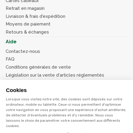
Cartes cadeaux
Retrait en magasin
Livraison & frais d'expédition
Moyens de paiement
Retours & échanges
Aide
Contactez-nous
FAQ
Conditions générales de vente
Législation sur la vente d'articles réglementés
Système d’information sur les armes (SIA)
Cookies
Conditions de nos offres
Lorsque vous visitez notre site, des cookies sont déposés sur votre
Suivez-nous
ordinateur, mobile ou tablette. Ceux-ci nous permettent d'optimiser
votre navigation en vous proposant une expérience d'achat améliorée,
de détecter d'éventuels problèmes et d'y remédier. Nous vous
laissons le choix de paramétrer votre consentement aux différents
cookies.