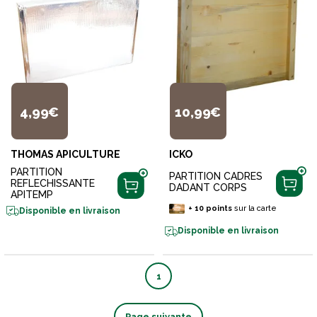
4,99€
10,99€
THOMAS APICULTURE
ICKO
PARTITION
PARTITION CADRES
REFLECHISSANTE
DADANT CORPS
APITEMP
+
10
points
sur la carte
Disponible en livraison
Disponible en livraison
1
Page suivante