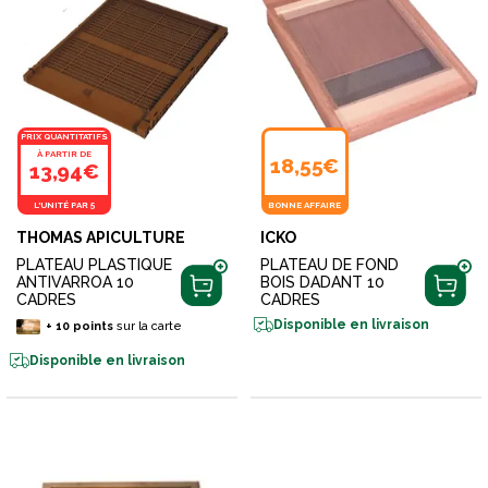
PRIX QUANTITATIFS
À PARTIR DE
18,55€
13,94€
L'UNITÉ PAR 5
BONNE AFFAIRE
THOMAS APICULTURE
ICKO
PLATEAU PLASTIQUE
PLATEAU DE FOND
ANTIVARROA 10
BOIS DADANT 10
CADRES
CADRES
Disponible en livraison
+
10
points
sur la carte
Disponible en livraison