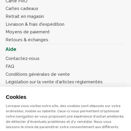
Carte PRO
Cartes cadeaux
Retrait en magasin
Livraison & frais d'expédition
Moyens de paiement
Retours & échanges
Aide
Contactez-nous
FAQ
Conditions générales de vente
Législation sur la vente d'articles réglementés
Système d’information sur les armes (SIA)
Cookies
Conditions de nos offres
Lorsque vous visitez notre site, des cookies sont déposés sur votre
Suivez-nous
ordinateur, mobile ou tablette. Ceux-ci nous permettent d'optimiser
votre navigation en vous proposant une expérience d'achat améliorée,
de détecter d'éventuels problèmes et d'y remédier. Nous vous
laissons le choix de paramétrer votre consentement aux différents