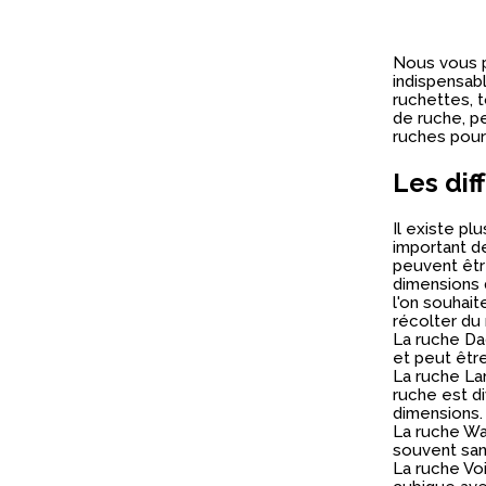
Nous vous 
indispensabl
ruchettes, t
de ruche, pe
ruches pour 
Les dif
Il existe pl
important de
peuvent êtr
dimensions d
l'on souhait
récolter du 
La ruche Da
et peut être
La ruche La
ruche est d
dimensions.
La ruche War
souvent san
La ruche Voi