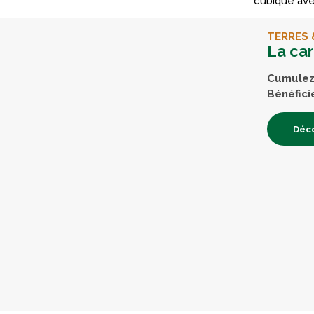
cubique ave
TERRES 
La ca
Cumulez 
Bénéfici
Déco