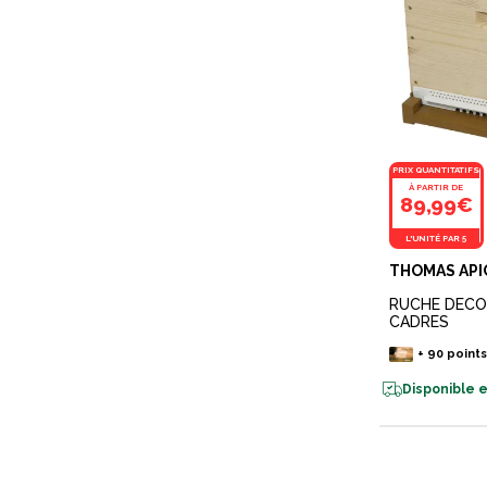
PRIX QUANTITATIFS
À PARTIR DE
89,99€
L'UNITÉ PAR 5
THOMAS AP
RUCHE DECO
CADRES
+
90
point
Disponible e