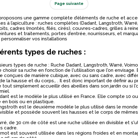
Page suivante
proposons une gamme complète d’éléments de ruche et acce
es à l’apiculture : ruches complètes (Dadant, Langstroth, Warré,
oits, cadres (montés, filés, cirés), couvres‑cadres, grilles à rein
intures et traitements, portes d’entrée, nourrisseurs, et marq
personnaliser vos installations
férents types de ruches :
usieurs types de ruche : Ruche Dadant, Langstroth, Warré, Voirnot.
 choisir sa ruche en fonction de l'utilisation que l'on envisage. 
e conçues de manière cubique, avec ou sans cadre, avec diffé
e la hausse et du corps… . Il est donc important de définir au p
e tout simplement accueillir des abeilles dans son jardin ou si l
miel.
dant est le modèle le plus utilisé en France. Elle compte 10 ou
 en bois ou en plastique.
ngstroth est le deuxième modèle le plus utilisé dans le monde
ivisible et possède souvent les hausses et le corps de mêmes
ré, de 30 cm de côté est une ruche utilisée en divisible et s'ut
s cadre.
rnot est souvent utilisée dans les régions froides et en monta