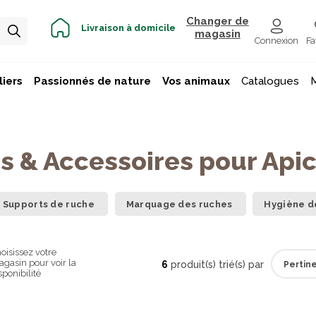
Changer de
Livraison à domicile
magasin
Connexion
Fa
iers
Passionnés de nature
Vos animaux
Catalogues
s & Accessoires pour Apic
Supports de ruche
Marquage des ruches
Hygiène de
oisissez votre
gasin pour voir la
6
produit(s) trié(s) par
sponibilité