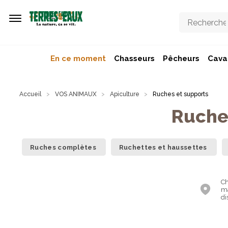
Aller au contenu principal
En ce moment
Chasseurs
Pêcheurs
Caval
Accueil
VOS ANIMAUX
Apiculture
Ruches et supports
Ruche
Ruches complètes
Ruchettes et haussettes
Ch
ma
di