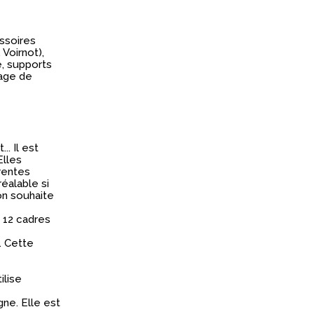
ssoires
 Voirnot),
e, supports
uage de
.. Il est
Elles
rentes
réalable si
'on souhaite
 12 cadres
. Cette
ilise
gne. Elle est