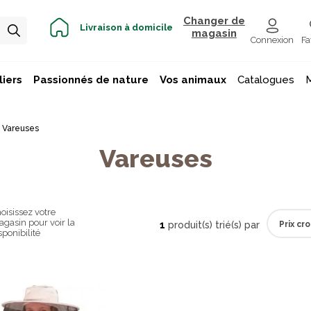
Changer de
Livraison à domicile
magasin
Connexion
Fa
iers
Passionnés de nature
Vos animaux
Catalogues
Vareuses
Vareuses
oisissez votre
gasin pour voir la
1
produit(s) trié(s) par
sponibilité