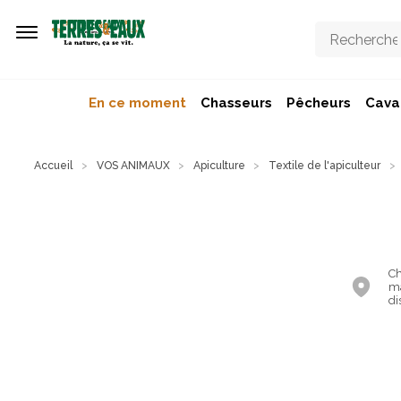
Aller au contenu principal
En ce moment
Chasseurs
Pêcheurs
Caval
Accueil
VOS ANIMAUX
Apiculture
Textile de l'apiculteur
Ch
ma
di