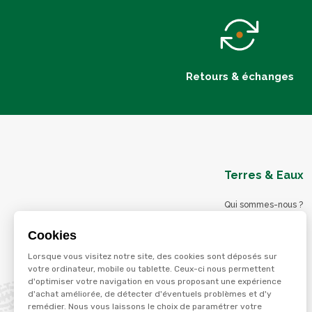
Retours & échanges
Terres & Eaux
Qui sommes-nous ?
Blog
Cookies
Nos magasins
Lorsque vous visitez notre site, des cookies sont déposés sur
Nos services
votre ordinateur, mobile ou tablette. Ceux-ci nous permettent
d'optimiser votre navigation en vous proposant une expérience
Nos offres d'emploi
d'achat améliorée, de détecter d'éventuels problèmes et d'y
Catalogues en ligne
remédier. Nous vous laissons le choix de paramétrer votre