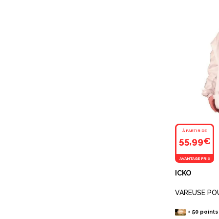
À PARTIR DE
55,99€
AVANTAGE PRIX
ICKO
VAREUSE PO
+
50
points