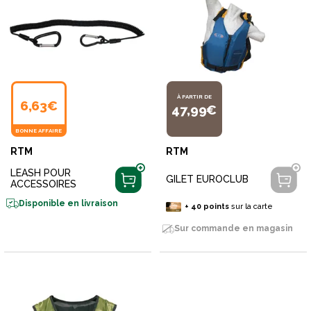
À PARTIR DE
6,63€
47,99€
BONNE AFFAIRE
RTM
RTM
LEASH POUR
GILET EUROCLUB
ACCESSOIRES
Disponible en livraison
+
40
points
sur la carte
Sur commande en magasin