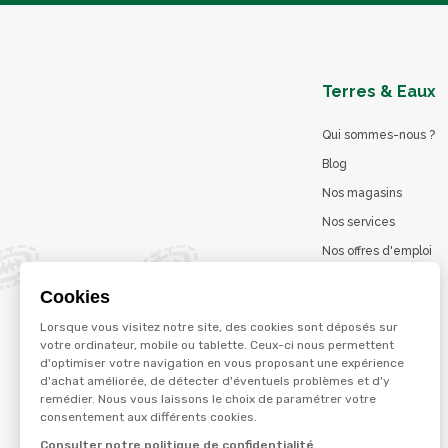
Terres & Eaux
Qui sommes-nous ?
Blog
Nos magasins
Nos services
Nos offres d'emploi
Catalogues en ligne
Cookies
Jeu concours
Lorsque vous visitez notre site, des cookies sont déposés sur
La marque Terzéo
votre ordinateur, mobile ou tablette. Ceux-ci nous permettent
d'optimiser votre navigation en vous proposant une expérience
d'achat améliorée, de détecter d'éventuels problèmes et d'y
remédier. Nous vous laissons le choix de paramétrer votre
© Terres et eaux 2026
consentement aux différents cookies.
Politique de confidentialité
Mentions légales
Consulter notre politique de confidentialité
CGV