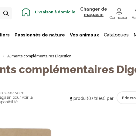
Changer de
Livraison à domicile
magasin
Connexion
Fa
iers
Passionnés de nature
Vos animaux
Catalogues
Aliments complémentaires Digestion
nts complémentaires Dig
oisissez votre
gasin pour voir la
5
produit(s) trié(s) par
sponibilité