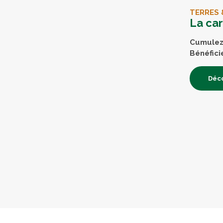
TERRES 
La ca
Cumulez 
Bénéfici
Déco