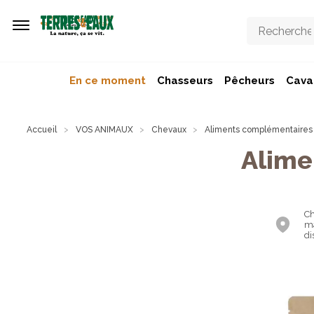
Aller au contenu principal
En ce moment
Chasseurs
Pêcheurs
Caval
Accueil
VOS ANIMAUX
Chevaux
Aliments complémentaires
Alime
Ch
ma
di