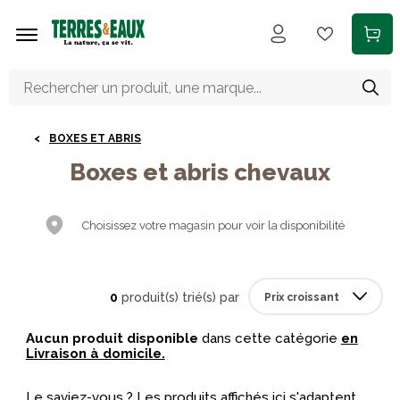
Aller au contenu principal
BOXES ET ABRIS
Boxes et abris chevaux
Choisissez votre magasin pour voir la disponibilité
0
produit(s) trié(s) par
Aucun produit disponible
dans cette catégorie
en
Livraison à domicile.
Le saviez-vous ? Les produits affichés ici s'adaptent