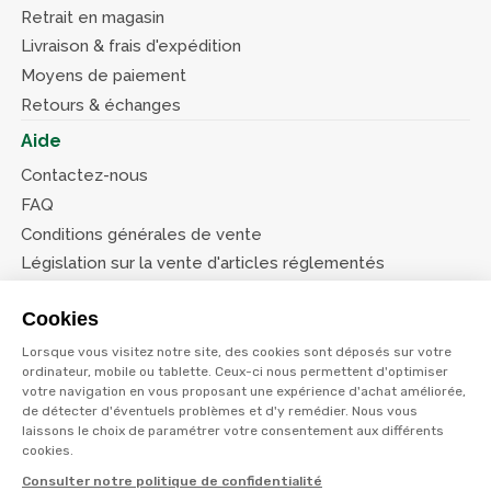
Retrait en magasin
Livraison & frais d'expédition
Moyens de paiement
Retours & échanges
Aide
Contactez-nous
FAQ
Conditions générales de vente
Législation sur la vente d'articles réglementés
Système d’information sur les armes (SIA)
Cookies
Conditions de nos offres
Lorsque vous visitez notre site, des cookies sont déposés sur votre
Suivez-nous
ordinateur, mobile ou tablette. Ceux-ci nous permettent d'optimiser
votre navigation en vous proposant une expérience d'achat améliorée,
de détecter d'éventuels problèmes et d'y remédier. Nous vous
laissons le choix de paramétrer votre consentement aux différents
cookies.
Consulter notre politique de confidentialité
© Terres et eaux 2026