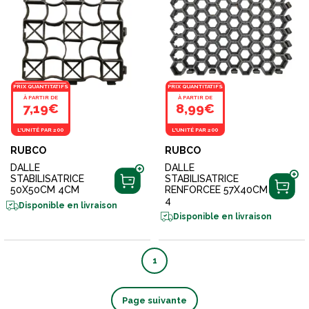
PRIX QUANTITATIFS
PRIX QUANTITATIFS
À PARTIR DE
À PARTIR DE
7,19€
8,99€
L'UNITÉ PAR 200
L'UNITÉ PAR 200
RUBCO
RUBCO
DALLE
DALLE
STABILISATRICE
STABILISATRICE
50X50CM 4CM
RENFORCEE 57X40CM
4
Disponible en livraison
Disponible en livraison
1
Page suivante