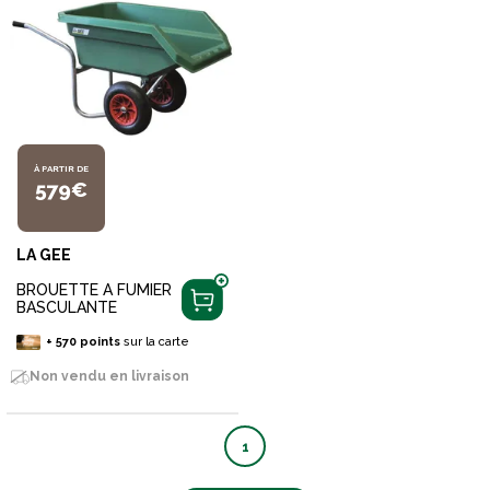
À PARTIR DE
579€
LA GEE
BROUETTE A FUMIER
BASCULANTE
+
570
points
sur la carte
Non vendu en livraison
1