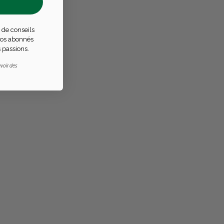
 de conseils
 nos abonnés
 passions.
voir des