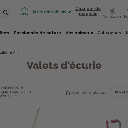
Changer de
Livraison à domicile
magasin
Connexion
Fa
iers
Passionnés de nature
Vos animaux
Catalogues
Valets d'écurie
Valets d'écurie
oisissez votre
gasin pour voir la
7
produit(s) trié(s) par
sponibilité