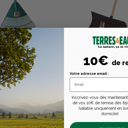
32,99€
10€
LA GEE
de r
ANGULAIRE 80CM
GRATTOIR
Votre adresse email :
sur la carte
+
30
points
sur la carte
n livraison
Disponible en livraison
Inscrivez-vous dès maintenant 
de vos 10€ de remise dès 69
(valable uniquement en liv
domicile)