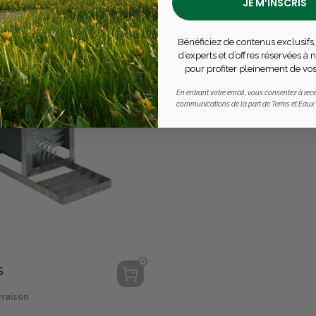
JE M’INSCRIS
Bénéficiez de contenus exclusifs,
d’experts et d’offres réservées à
pour profiter pleinement de vos
En entrant votre email, vous consentez à rece
communications de la part de Terres et Eaux
S
vraison