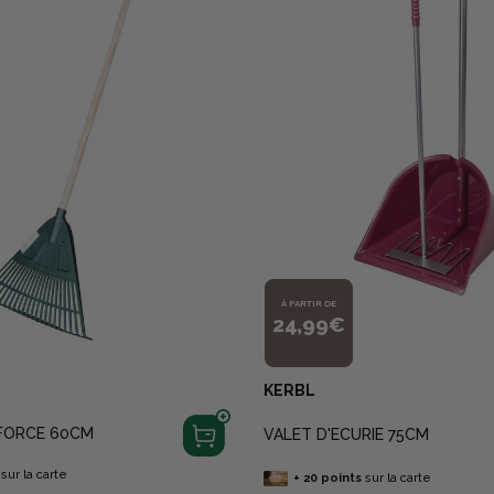
À PARTIR DE
24,99€
KERBL
FORCE 60CM
VALET D'ECURIE 75CM
sur la carte
+
20
points
sur la carte