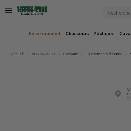
Aller au contenu principal
En ce moment
Chasseurs
Pêcheurs
Caval
Accueil
VOS ANIMAUX
Chevaux
Equipements d'écurie
Ch
ma
di