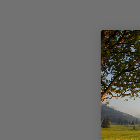
26,99€
LA GEE
RATEAU TRI
+
20
points
Disponible e