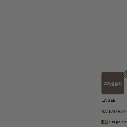
22,99€
LA GEE
RATEAU REN
+
20
points