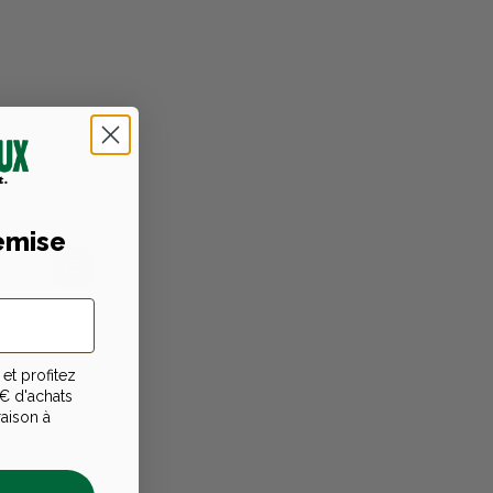
emise
et profitez
€ d'achats
raison à