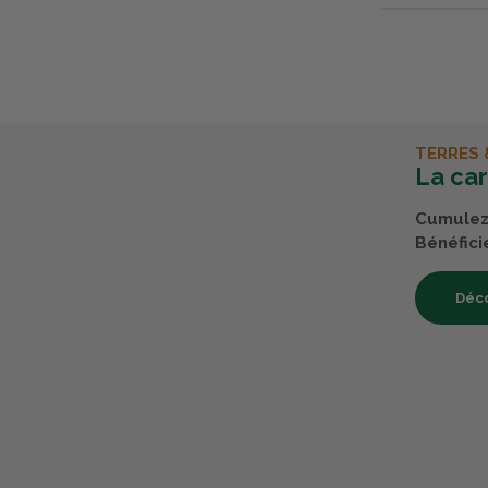
TERRES 
La ca
Cumulez 
Bénéfici
Déco