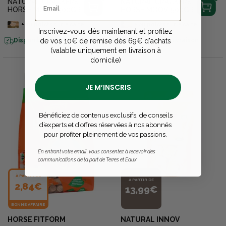
NATURAL CRACKERS
NATURAL CRACKERS
HORSE MOOV 300GR
HORSE MOOV 500GR
+
10
points
sur la carte
+
20
points
sur la carte
Inscrivez-vous dès maintenant et profitez
de vos 10€ de remise dès 69€ d'achats
Disponible en livraison
Disponible en livraison
(valable uniquement en livraison à
domicile)
JE M’INSCRIS
Bénéficiez de contenus exclusifs, de conseils
d’experts et d’offres réservées à nos abonnés
pour profiter pleinement de vos passions.
En entrant votre email, vous consentez à recevoir des
communications de la part de Terres et Eaux
À PARTIR DE
À PARTIR DE
2,84€
13,99€
BONNE AFFAIRE
HORSE FITFORM
NATURAL INNOV