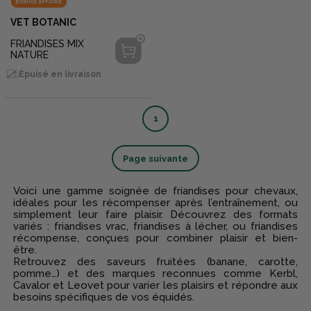
BONNE AFFAIRE
VET BOTANIC
FRIANDISES MIX
NATURE
Épuisé en livraison
1
Page suivante
Voici une gamme soignée de friandises pour chevaux,
idéales pour les récompenser après l’entraînement, ou
simplement leur faire plaisir. Découvrez des formats
variés : friandises vrac, friandises à lécher, ou friandises
récompense, conçues pour combiner plaisir et bien-
être.
Retrouvez des saveurs fruitées (banane, carotte,
pomme…) et des marques reconnues comme
Kerbl
,
Cavalor
et
Leovet
pour varier les plaisirs et répondre aux
besoins spécifiques de vos équidés.