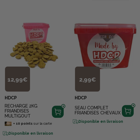
12,99€
2,99€
HDCP
HDCP
RECHARGE 2KG
SEAU COMPLET
FRIANDISES
FRIANDISES CHEVAUX
MULTIGOUT
Disponible en livraison
+
10
points
sur la carte
Disponible en livraison