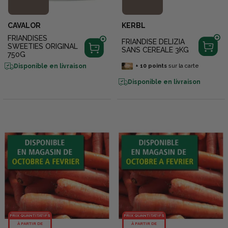
CAVALOR
KERBL
FRIANDISES
FRIANDISE DELIZIA
SWEETIES ORIGINAL
SANS CEREALE 3KG
750G
Disponible en livraison
+
10
points
sur la carte
Disponible en livraison
PRIX QUANTITATIFS
PRIX QUANTITATIFS
À PARTIR DE
À PARTIR DE