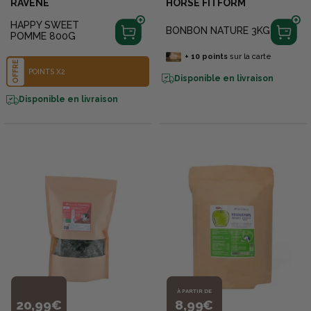
RAVENE
HORSE FITFORM
HAPPY SWEET
BONBON NATURE 3KG
POMME 800G
+
10
points
sur la carte
OFFRE
POINTS X2
Disponible en livraison
Disponible en livraison
À PARTIR DE
20,99€
8,99€