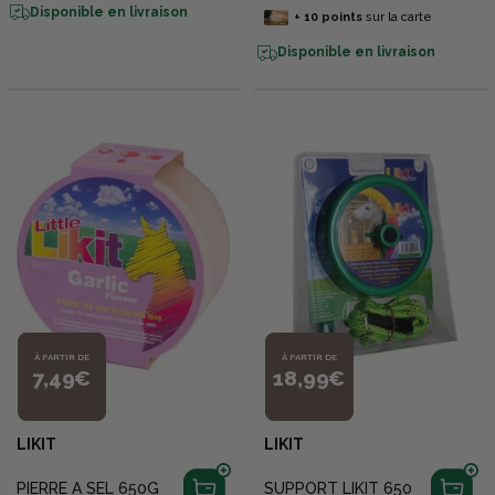
Disponible en livraison
+
10
points
sur la carte
Disponible en livraison
À PARTIR DE
À PARTIR DE
7,49€
18,99€
LIKIT
LIKIT
PIERRE A SEL 650G
SUPPORT LIKIT 650