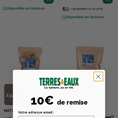
Disponible en livraison
+
10
points
sur la carte
Disponible en livraison
13,99€
21,99€
10€
de remise
NATURAL INNOV
NATURAL INNOV
Votre adresse email :