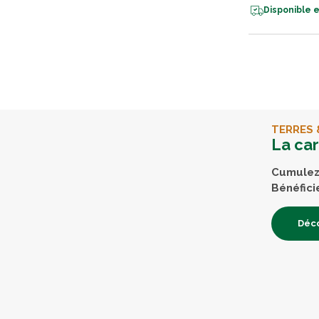
Disponible e
TERRES 
La ca
Cumulez 
Bénéfici
Déco