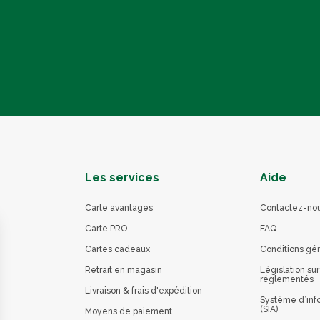
Les services
Aide
Carte avantages
Contactez-no
Carte PRO
FAQ
Cartes cadeaux
Conditions gé
Retrait en magasin
Législation sur
réglementés
Livraison & frais d'expédition
Système d’info
(SIA)
Moyens de paiement