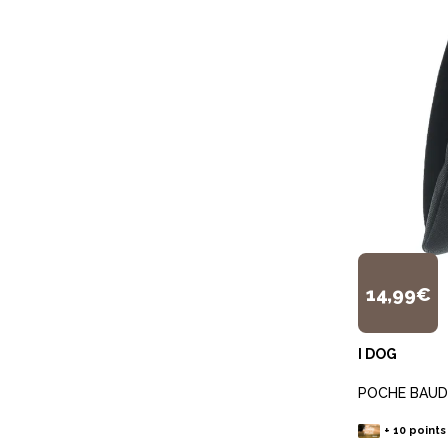
14,99€
I DOG
POCHE BAUDR
+
10
points