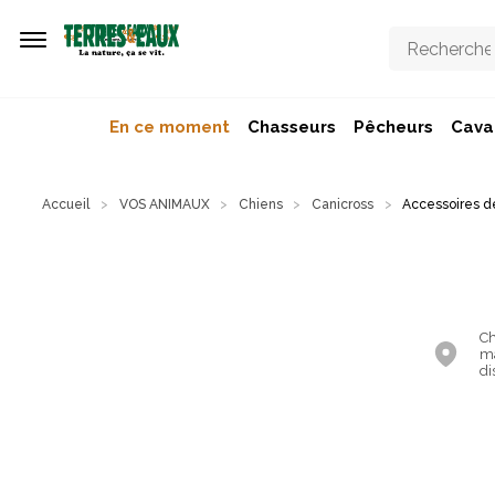
Aller au contenu principal
En ce moment
Chasseurs
Pêcheurs
Caval
Accueil
VOS ANIMAUX
Chiens
Canicross
Accessoires d
Ch
ma
di