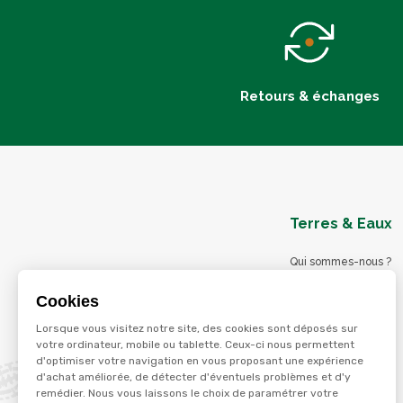
Retours & échanges
Terres & Eaux
Qui sommes-nous ?
Blog
Cookies
Nos magasins
Lorsque vous visitez notre site, des cookies sont déposés sur
Nos services
votre ordinateur, mobile ou tablette. Ceux-ci nous permettent
d'optimiser votre navigation en vous proposant une expérience
Nos offres d'emploi
d'achat améliorée, de détecter d'éventuels problèmes et d'y
Catalogues en ligne
remédier. Nous vous laissons le choix de paramétrer votre