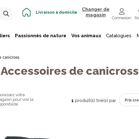
Changer de
Livraison à domicile
magasin
Connexion
Fa
iers
Passionnés de nature
Vos animaux
Catalogues
e canicross
Accessoires de canicross
oisissez votre
gasin pour voir la
1
produit(s) trié(s) par
sponibilité