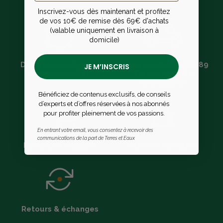
Inscrivez-vous dès maintenant et profitez
de vos 10€ de remise dès 69€ d'achats
(valable uniquement en livraison à
domicile)
Des passionnés pour
Livraison offerte dès 89
JE M’INSCRIS
vous conseiller
€ avec la carte
avantages*
Bénéficiez de contenus exclusifs, de conseils
d’experts et d’offres réservées à nos abonnés
pour profiter pleinement de vos passions.
En entrant votre email, vous consentez à recevoir des
communications de la part de Terres et Eaux
Retrait en magasin
Paiement sécurisé
Retours & échanges