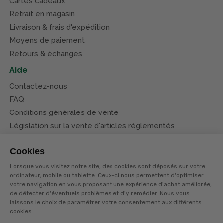
Cartes cadeaux
Retrait en magasin
Livraison & frais d'expédition
Moyens de paiement
Retours & échanges
Aide
Contactez-nous
FAQ
Conditions générales de vente
Législation sur la vente d'articles réglementés
Système d’information sur les armes (SIA)
Cookies
Conditions de nos offres
Lorsque vous visitez notre site, des cookies sont déposés sur votre
Suivez-nous
ordinateur, mobile ou tablette. Ceux-ci nous permettent d'optimiser
votre navigation en vous proposant une expérience d'achat améliorée,
de détecter d'éventuels problèmes et d'y remédier. Nous vous
laissons le choix de paramétrer votre consentement aux différents
cookies.