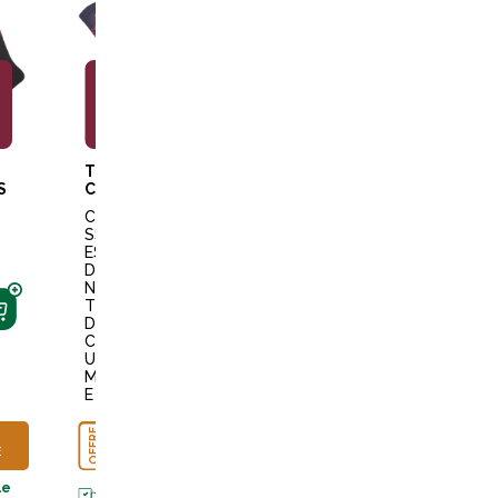
7,99€
7,99€
7,99€
TERZEO
TERZEO
TERZEO
S
CAVALIERS
CAVALIERS
CAVALIERS
CHAU
CHAU
CHAU
SSETT
SSETT
SSETT
ES
ES
ES
DESIG
FUN
DESIG
N
KAKI
N FER
TÊTES
DESIG
A
DE
N
CHEVA
CHEVA
MOUT
L
UX
ON
MARIN
OFFRE
3+1
E
OFFRE
OFFERTE
3+1
OFFERTE
Disponible
OFFRE
3+1
en livraiso
Disponible
E
OFFERTE
en livraison
le
Disponible