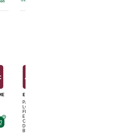
son
en livraison
€
49,99€
49,99€
49,99€
ME
EQUITHEME
EQUITHEME
EQUITHEM
PANTA
PANTA
PANTA
LON
LON
LON
FEMM
FEMM
FEMM
E
E
E
CLAU
CLAU
CLAU
DINE
DINE
DINE
BORD
MARIN
VERT