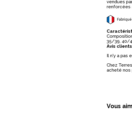
vendues par
renforcées s
Fabriqué
Caractéris
Composition 
35/39, 40/4
Avis clients
Il n'y a pas
Chez Terres 
acheté nos 
Vous aim