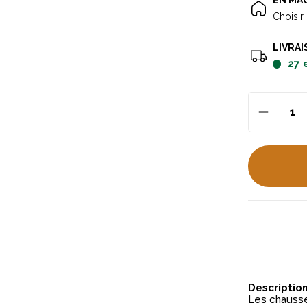
EN MA
Choisir
LIVRAI
27
Descriptio
Les chausse