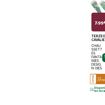
7,99
TERZE
CAVALI
CHAU
SSETT
ES
FANTA
ISIES
DESIG
N OIES
OFFRE
3+1
OFFER
Dispon
en livr