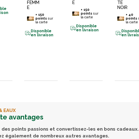
FEMM
E
TE
E
NOIR
ible
+
150
aison
points
sur
+
150
+
40
la carte
points
sur
points
la carte
la carte
Disponible
en livraison
Disponible
Disponib
en livraison
en livrai
& EAUX
rte avantages
des points passions et convertissez-les en bons cadeaux.
ez également de nombreux autres avantages.