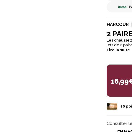
P
HARCOUR
2 PAIR
Les chaussett
lots de 2 pair
talon.
Lire la suite
16,99
10
poi
Consulter l