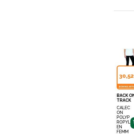
30,5
BONNE AFF
BACK O
TRACK
CALEC
ON
POLYP
ROPYL
EN
FEMM