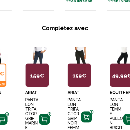
en livraison
en livrai
Complétez avec
2€
159€
159€
49,99
AIRE
N
ARIAT
ARIAT
EQUITHE
PANTA
PANTA
PANTA
LON
LON
LON
TRIFA
TRIFA
FEMM
CTOR
CTOR
E
GRIP
GRIP
PULLO
MARIN
NOIR
N
E
FEMM
BRIGIT