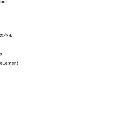
sont
30/34,
s
réellement