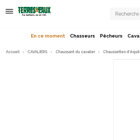
Aller au contenu principal
En ce moment
Chasseurs
Pêcheurs
Caval
Accueil
CAVALIERS
Chaussant du cavalier
Chaussettes d'équit