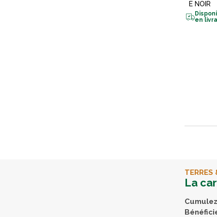
E NOIR
Dispon
en livr
TERRES 
La ca
Cumulez 
Bénéfici