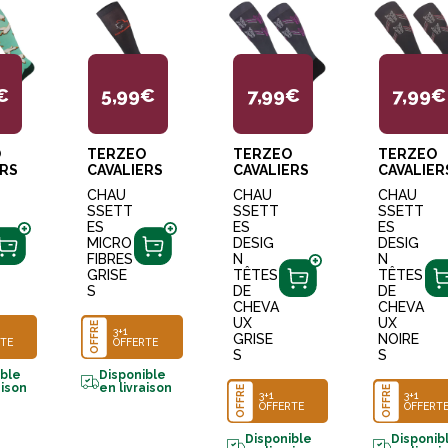
€
5,99€
7,99€
7,99€
O
TERZEO
TERZEO
TERZEO
ERS
CAVALIERS
CAVALIERS
CAVALIER
CHAU
CHAU
CHAU
SSETT
SSETT
SSETT
ES
ES
ES
MICRO
DESIG
DESIG
FIBRES
N
N
GRISE
TÊTES
TÊTES
S
DE
DE
CHEVA
CHEVA
UX
UX
OFFRE
3+1
GRISE
NOIRE
TE
OFFERTE
S
S
ible
Disponible
aison
en livraison
OFFRE
OFFRE
3+1
3+1
OFFERTE
OFFERT
Disponible
Disponib