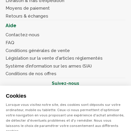
Livraison & frais d'expédition
Moyens de paiement
Retours & échanges
Aide
Contactez-nous
FAQ
Conditions générales de vente
Législation sur la vente d'articles réglementés
Système d’information sur les armes (SIA)
Conditions de nos offres
Suivez-nous
Cookies
Lorsque vous visitez notre site, des cookies sont déposés sur votre
ordinateur, mobile ou tablette. Ceux-ci nous permettent d'optimiser
votre navigation en vous proposant une expérience d'achat améliorée,
© Terres et eaux 2026
de détecter d'éventuels problèmes et d'y remédier. Nous vous
Politique de confidentialité
Mentions légales
laissons le choix de paramétrer votre consentement aux différents
CGV