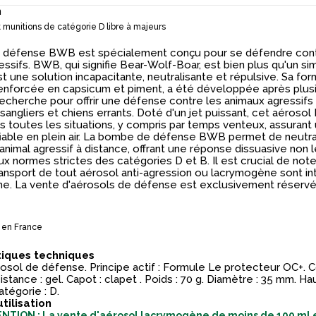
n
 munitions de catégorie D libre à majeurs
e défense BWB est spécialement conçu pour se défendre cont
ssifs. BWB, qui signifie Bear-Wolf-Boar, est bien plus qu'un si
st une solution incapacitante, neutralisante et répulsive. Sa fo
renforcée en capsicum et piment, a été développée après plus
echerche pour offrir une défense contre les animaux agressifs 
 sangliers et chiens errants. Doté d'un jet puissant, cet aéroso
s toutes les situations, y compris par temps venteux, assurant
fiable en plein air. La bombe de défense BWB permet de neutra
animal agressif à distance, offrant une réponse dissuasive non l
 normes strictes des catégories D et B. Il est crucial de note
ransport de tout aérosol anti-agression ou lacrymogène sont int
ime. La vente d'aérosols de défense est exclusivement réserv
 en France
tiques techniques
rosol de défense. Principe actif : Formule Le protecteur OC+. 
stance : gel. Capot : clapet . Poids : 70 g. Diamètre : 35 mm. Hau
tégorie : D.
utilisation
NTION : La vente d'aérosol lacrymogène de moins de 100 ml e