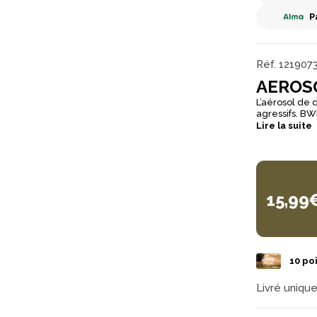
P
Réf.
121907
AEROS
L’aérosol de
agressifs. BWB
incapacitante, neutralisante et 
Lire la suite
a été dévelop
animaux agress
aérosol BWB e
protection fi
l'animal agre
strictes des c
15,99
agression ou 
exclusivemen
10
poi
Livré uniqu