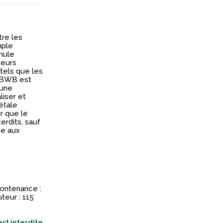
re les
mple
rmule
ieurs
tels que les
l BWB est
 une
liser et
étale
r que le
erdits, sauf
ée aux
Contenance :
teur : 115
st interdite