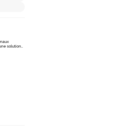
imaux
une solution
tre les
uissant, cet
surant une
repousser
x normes
t aérosol anti-
 défense est