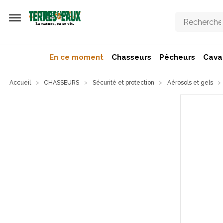
Aller au contenu principal
En ce moment
Chasseurs
Pêcheurs
Caval
Accueil
CHASSEURS
Sécurité et protection
Aérosols et gels