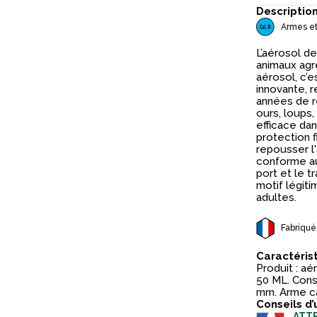
Descriptio
Armes et
L’aérosol d
animaux agre
aérosol, c’e
innovante, 
années de r
ours, loups,
efficace dan
protection 
repousser l'
conforme aux
port et le t
motif légit
adultes.
Fabriqué
Caractéris
Produit : aé
50 ML. Consi
mm. Arme ca
Conseils d’
ATTE