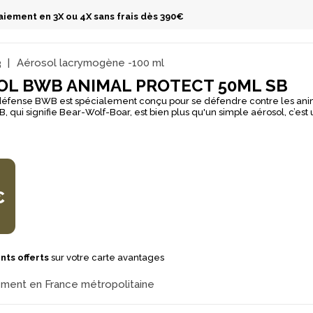
aiement en 3X ou 4X sans frais dès 390€
3
Aérosol lacrymogène -100 ml
OL BWB ANIMAL PROTECT 50ML SB
 défense BWB est spécialement conçu pour se défendre contre les an
, qui signifie Bear-Wolf-Boar, est bien plus qu'un simple aérosol, c’est 
répulsive. Sa formule innovante, renforcée en capsicum et piment,
pée après plusieurs années de recherche pour offrir une défense con
ifs tels que les ours, loups, sangliers et chiens errants. Doté d'un jet p
st efficace dans toutes les situations, y compris par temps venteux, as
able en plein air. La bombe de défense BWB permet de neutraliser et 
ssif à distance, offrant une réponse dissuasive non létale conforme au
atégories D et B. Il est crucial de noter que le port et le transport de tou
€
lacrymogène sont interdits, sauf motif légitime. La vente d'aérosols de
t réservée aux adultes.
nts offerts
sur votre carte avantages
ement en France métropolitaine