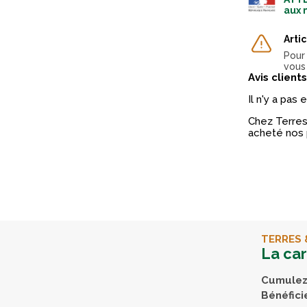
aux 
Arti
Pour 
vous
Avis clients
Il n'y a pas
Chez Terres 
acheté nos 
TERRES 
La ca
Cumulez 
Bénéfici