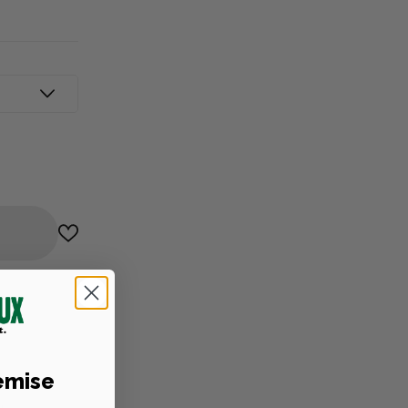
niques
emise