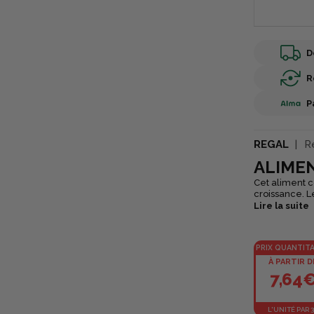
D
R
P
REGAL
Ré
ALIMEN
Cet aliment c
croissance. L
une quantité importante de fibres. Pou
Lire la suite
thym. Une rat
lapereaux. Il
l'aliment favo
PRIX QUANTITA
À PARTIR D
7,64
L'UNITÉ PAR 