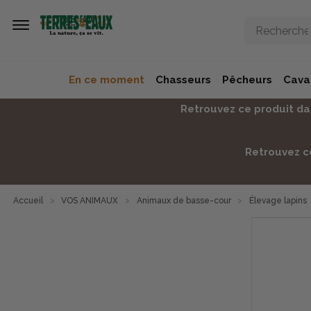
Aller au contenu principal
En ce moment
Chasseurs
Pêcheurs
Caval
Retrouvez ce produit dan
Retrouvez ce
Accueil
VOS ANIMAUX
Animaux de basse-cour
Élevage lapins