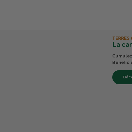
TERRES 
La ca
Cumulez 
Bénéfici
Déco