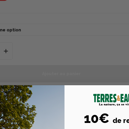
Ajouter au panier
10€
Description
Caractéristiques tech
de r
n