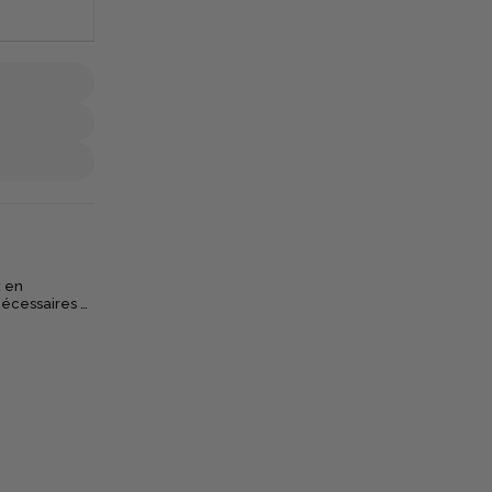
x en
nécessaires et
t chez les
résents dans