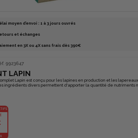
élai moyen d’envoi : 1 à 3 jours ouvrés
etours et échanges
aiement en 3X ou 4X sans frais dès 390€
f.
9923647
T LAPIN
omplet Lapin est conçu pour les lapines en production et les lapereau
es ingrédients divers permettent d'apporter la quantité de nutriments 
r plus de saveur et d'appétence, l'aliment est aromatisé au
ion avec des céréales peut entrainer un déséquilibre digestif importan
 est déconseillé de leur donner des céréales. Les extraits de plantes p
risent la digestion et les graines de lin sont source d'Omega 3.
TIFS
E
€
36