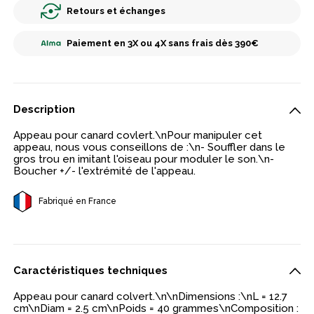
Retours et échanges
Paiement en 3X ou 4X sans frais dès 390€
Description
Appeau pour canard covlert.\nPour manipuler cet
appeau, nous vous conseillons de :\n- Souffler dans le
gros trou en imitant l'oiseau pour moduler le son.\n-
Boucher +/- l'extrémité de l'appeau.
Fabriqué en France
Caractéristiques techniques
Appeau pour canard colvert.\n\nDimensions :\nL = 12.7
cm\nDiam = 2.5 cm\nPoids = 40 grammes\nComposition :