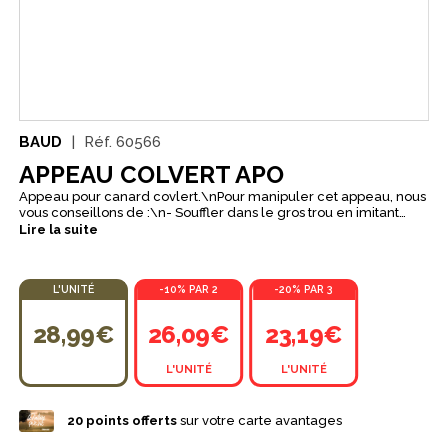
BAUD
Réf.
60566
APPEAU COLVERT APO
Appeau pour canard covlert.\nPour manipuler cet appeau, nous
vous conseillons de :\n- Souffler dans le gros trou en imitant
l'oiseau pour moduler le son.\n- Boucher +/- l'extrémité de
Lire la suite
l'appeau.
L'UNITÉ
-10% PAR 2
-20% PAR 3
28,99€
26,09€
23,19€
L'UNITÉ
L'UNITÉ
20
points offerts
sur votre carte avantages