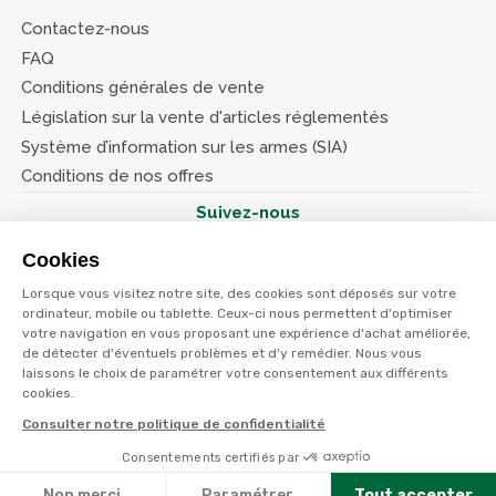
Contactez-nous
FAQ
Conditions générales de vente
Législation sur la vente d'articles réglementés
Système d’information sur les armes (SIA)
Conditions de nos offres
Suivez-nous
Cookies
Lorsque vous visitez notre site, des cookies sont déposés sur votre
ordinateur, mobile ou tablette. Ceux-ci nous permettent d'optimiser
votre navigation en vous proposant une expérience d'achat améliorée,
© Terres et eaux 2026
Politique de confidentialité
de détecter d'éventuels problèmes et d'y remédier. Nous vous
Mentions légales
laissons le choix de paramétrer votre consentement aux différents
CGV
cookies.
Consulter notre politique de confidentialité
Consentements certifiés par
Non merci
Paramétrer
Tout accepter