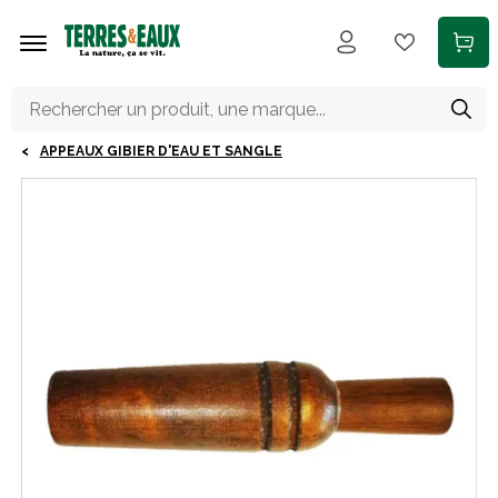
Aller au contenu principal
APPEAUX GIBIER D'EAU ET SANGLE