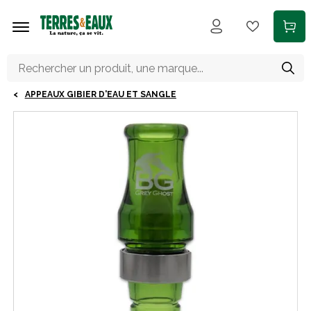
Aller au contenu principal
APPEAUX GIBIER D'EAU ET SANGLE