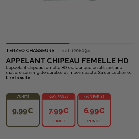
TERZEO CHASSEURS
Réf.
1208094
APPELANT CHIPEAU FEMELLE HD
L'appelant chipeau femelle HD est fabriqué en utilisant une
matière semi-rigide durable et imperméable. Sa conception en
haute définition permet une reproduction visuelle précise. La
Lire la suite
présence d'une quille sous l'appelant garantit une flottabilité
optimale, tandis que sa peinture résiste même à l'eau salée.
Cette représentation du chipeau est extrêmement réaliste,
L'UNITÉ
-20% PAR 12
-30% PAR 48
reprenant fidèlement ses couleurs et ses formes naturelles.
9,99€
7,99€
6,99€
L'UNITÉ
L'UNITÉ