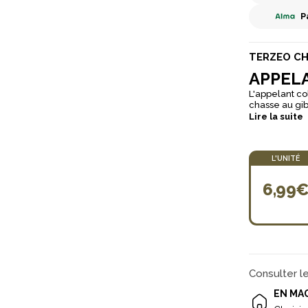
P
TERZEO C
APPEL
L'appelant co
chasse au gibier d'ea
votre plan d'
Lire la suite
flottabilité a
impacts de bil
quille intégrée permet
L'UNITÉ
créer une ill
6,99
Consulter l
EN MA