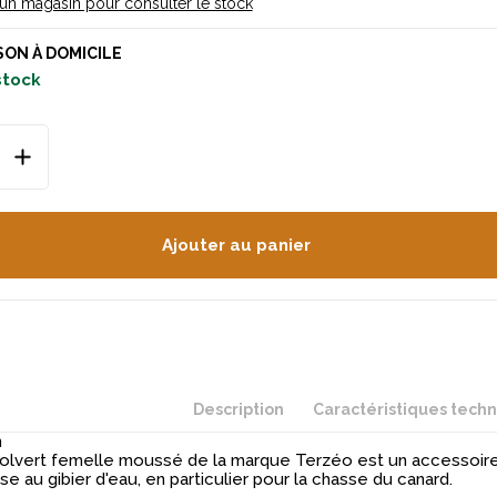
 un magasin pour consulter le stock
SON À DOMICILE
 stock
Ajouter au panier
Description
Caractéristiques tech
n
colvert femelle moussé de la marque Terzéo est un accessoire
se au gibier d'eau, en particulier pour la chasse du canard.