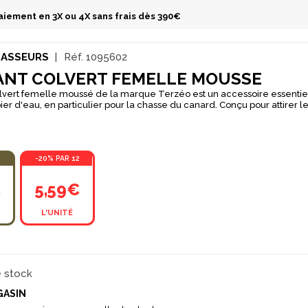
aiement en 3X ou 4X sans frais dès 390€
HASSEURS
Réf.
1095602
ANT COLVERT FEMELLE MOUSSE
lvert femelle moussé de la marque Terzéo est un accessoire essentiel
u, en particulier pour la chasse du canard. Conçu pour attirer les colverts sur
eau, cet appelant se distingue par son aspect moussé, qui lui offre une
insi qu'une meilleure résistance. Il reste à la surface de l'eau même ap
les d'acier, ce qui garantit sa durabilité tout au long de la saison de ch
 une meilleure stabilité dans l'eau. L'appelant colvert mâle est idéal pour
-20% PAR 12
usion convaincante de canards flottants et ainsi tromper les canards sa
€
5,59€
L'UNITÉ
e stock
GASIN