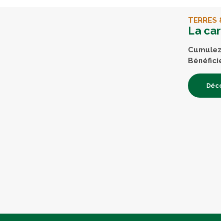
TERRES 
La ca
Cumulez 
Bénéfici
Déco