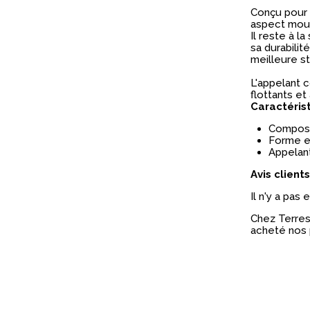
Conçu pour a
aspect mouss
Il reste à l
sa durabilit
meilleure sta
L'appelant c
flottants et
Caractéris
Composit
Forme et
Appelan
Avis clients
Il n'y a pas
Chez Terres 
acheté nos 