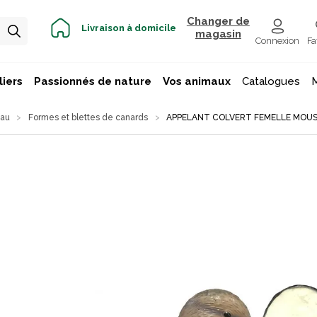
Changer de
Livraison à domicile
magasin
Connexion
Fa
iers
Passionnés de nature
Vos animaux
Catalogues
eau
Formes et blettes de canards
APPELANT COLVERT FEMELLE MOU