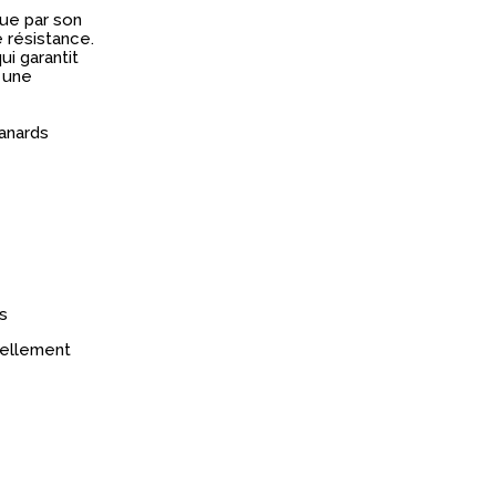
gue par son
e résistance.
ui garantit
t une
canards
s
réellement