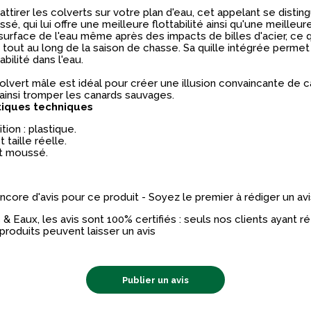
ttirer les colverts sur votre plan d'eau, cet appelant se distin
é, qui lui offre une meilleure flottabilité ainsi qu'une meilleur
a surface de l'eau même après des impacts de billes d'acier, ce q
é tout au long de la saison de chasse. Sa quille intégrée perme
bilité dans l'eau.
olvert mâle est idéal pour créer une illusion convaincante de 
 ainsi tromper les canards sauvages.
tiques techniques
ion : plastique.
 taille réelle.
t moussé.
 encore d'avis pour ce produit - Soyez le premier à rédiger un avi
& Eaux, les avis sont 100% certifiés : seuls nos clients ayant 
produits peuvent laisser un avis
Publier un avis