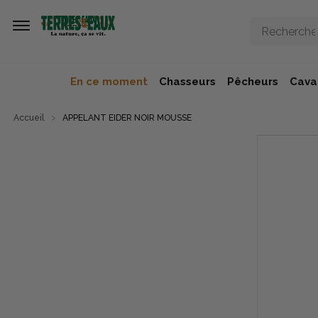
Aller au contenu principal
En ce moment
Chasseurs
Pêcheurs
Caval
Accueil
APPELANT EIDER NOIR MOUSSE