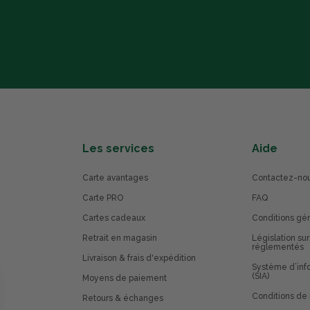
Les services
Aide
Carte avantages
Contactez-no
Carte PRO
FAQ
Cartes cadeaux
Conditions gé
Retrait en magasin
Législation sur
réglementés
Livraison & frais d'expédition
Système d’info
(SIA)
Moyens de paiement
Conditions de 
Retours & échanges