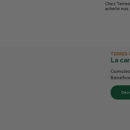
Chez Terres 
acheté nos 
TERRES 
La ca
Cumulez 
Bénéfici
Déco