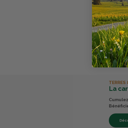
d'eau. Ne c
Caractéris
Forme de sa
Avis clients
Il n'y a pas
Chez Terres 
acheté nos 
TERRES 
La ca
Cumulez 
Bénéfici
Déco