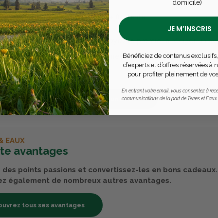
oulent pas.
domicile)
tiques techniques
rcelle femelle moussée. Forme flottante.
JE M’INSCRIS
 encore d'avis pour ce produit - Soyez le premier à rédiger un avi
Bénéficiez de contenus exclusifs,
& Eaux, les avis sont 100% certifiés : seuls nos clients ayant 
produits peuvent laisser un avis
d’experts et d’offres réservées à
pour profiter pleinement de vos
En entrant votre email, vous consentez à rece
Publier un avis
communications de la part de Terres et Eaux
& EAUX
rte avantages
des points passions et convertissez-les en bons cadeaux.
ez également de nombreux autres avantages.
uvrez tous ses avantages