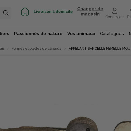
Changer de
Livraison à domicile
magasin
Connexion
Fa
iers
Passionnés de nature
Vos animaux
Catalogues
eau
Formes et blettes de canards
APPELANT SARCELLE FEMELLE MOU