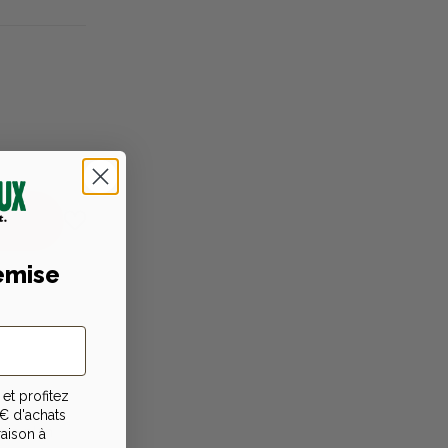
emise
niques
et profitez
èrement
€ d'achats
tre plan
raison à