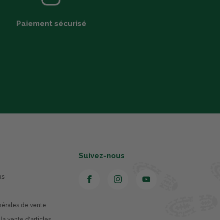
Paiement sécurisé
Suivez-nous
us
nérales de vente
 la vente d'articles