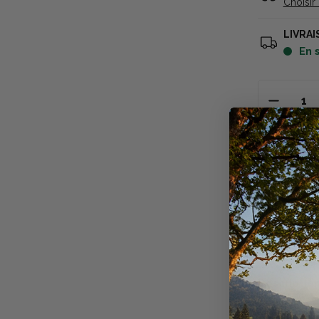
Choisir
LIVRAI
en
Descriptio
Les formes 
remplies de