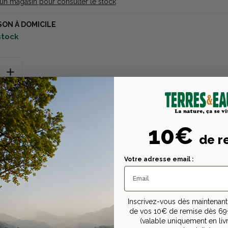
 un magasin pour consulter le stock
SON À DOMICILE
 stock
Ajouter au panier
10€
de r
Votre adresse email :
Description
Caractéristiques tech
Inscrivez-vous dès maintenant 
n
moussées reviennent en exclusivité chez Terres & Eaux. Enti
de vos 10€ de remise dès 69
 mousse, ces formes auront une meilleure durée de vie sur vo
(valable uniquement en liv