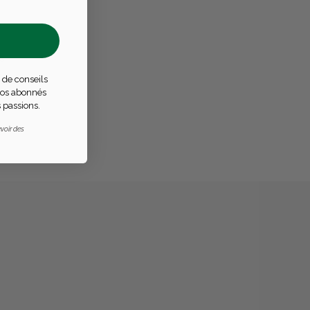
s
 de conseils
réellement
 nos abonnés
 passions.
voir des