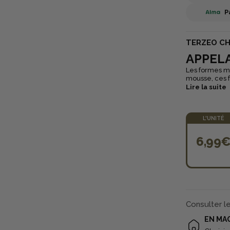
P
TERZEO C
APPEL
Les formes m
mousse, ces f
Lire la suite
L'UNITÉ
6,99
Consulter l
EN MA