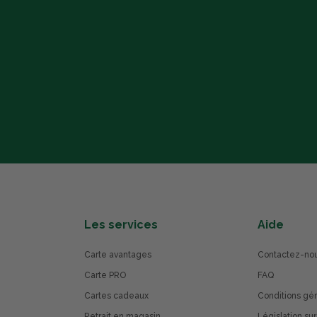
Les services
Aide
Carte avantages
Contactez-no
Carte PRO
FAQ
Cartes cadeaux
Conditions gé
Retrait en magasin
Législation sur