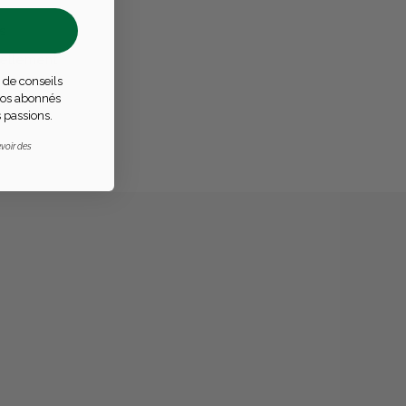
s
réellement
 de conseils
 nos abonnés
 passions.
voir des