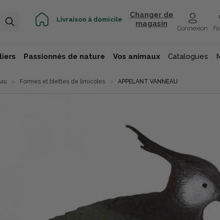
Changer de
Livraison à domicile
magasin
Connexion
Fa
iers
Passionnés de nature
Vos animaux
Catalogues
eau
Formes et blettes de limicoles
APPELANT VANNEAU