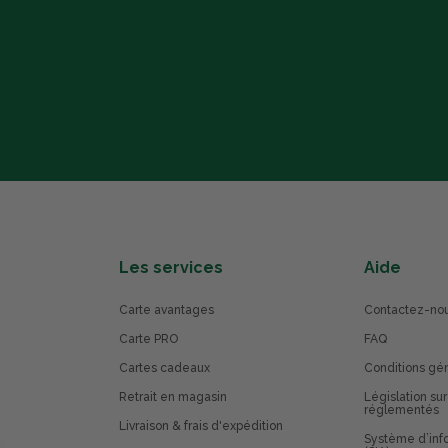
Les services
Aide
Carte avantages
Contactez-no
Carte PRO
FAQ
Cartes cadeaux
Conditions gé
Retrait en magasin
Législation sur
réglementés
Livraison & frais d'expédition
Système d’info