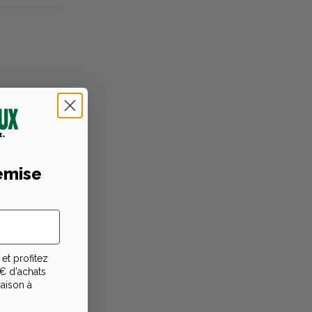
emise
niques
et profitez
€ d'achats
raison à