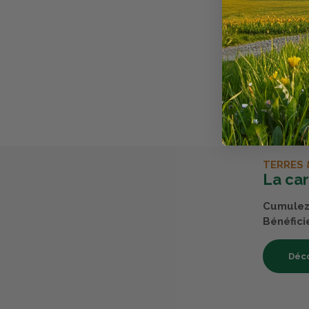
Avis clients
Il n'y a pas
Chez Terres 
acheté nos 
TERRES 
La ca
Cumulez 
Bénéfici
Déco