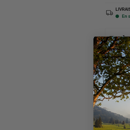
LIVRAI
en
Descriptio
Appelant va
Caractéris
Appelant en 