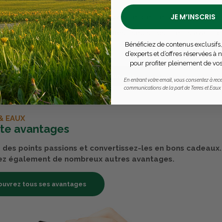
JE M’INSCRIS
 encore d'avis pour ce produit - Soyez le premier à rédiger un avi
& Eaux, les avis sont 100% certifiés : seuls nos clients ayant 
produits peuvent laisser un avis
Bénéficiez de contenus exclusifs,
d’experts et d’offres réservées à
pour profiter pleinement de vos
Publier un avis
En entrant votre email, vous consentez à rece
communications de la part de Terres et Eaux
& EAUX
rte avantages
des points passions et convertissez-les en bons cadeaux.
ez également de nombreux autres avantages.
uvrez tous ses avantages