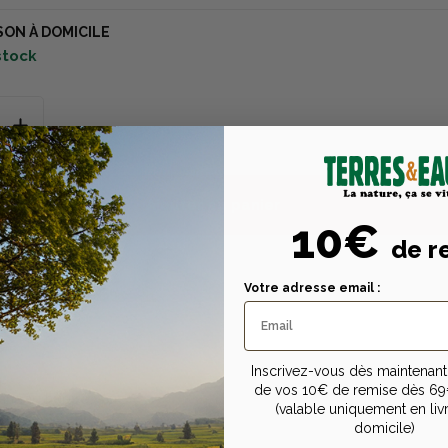
SON À DOMICILE
 stock
Ajouter au panier
10€
de r
Votre adresse email :
Description
Caractéristiques tech
Inscrivez-vous dès maintenant 
n
de vos 10€ de remise dès 69
nneau huppé.
(valable uniquement en liv
tiques techniques
domicile)
plastique. Sur pied.