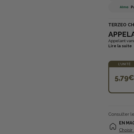
P
TERZEO C
APPEL
Appelant van
Lire la suite
L'UNITÉ
5,79
Consulter l
EN MA
Choisir