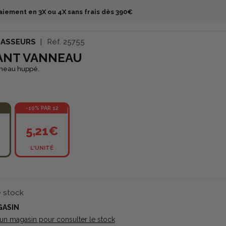
aiement en 3X ou 4X sans frais dès 390€
HASSEURS
Réf.
25755
ANT VANNEAU
neau huppé.
-10% PAR 12
€
5,21€
L'UNITÉ
e stock
GASIN
 un magasin pour consulter le stock