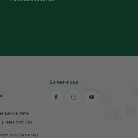
Suivez-nous
us
nérales de vente
 la vente d'articles
rmation sur les armes