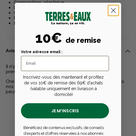
Composition : plastique.
Diamètre : 12 mm.
Conçue pour les colverts.
Bague gravée avec son diamètre.
16 coloris différents.
10€
de remise
Avis clients
Votre adresse email :
Il n'y a pas encore d'avis pour ce produit - Soyez le
premier à rédiger un avis
Inscrivez-vous dès maintenant et profitez
Chez Terres & Eaux, les avis sont 100% certifiés : seuls
de vos 10€ de remise dès 69€ d'achats
nos clients ayant réellement acheté nos produits
(valable uniquement en livraison à
peuvent laisser un avis
domicile)
JE M’INSCRIS
Publier un avis
Bénéficiez de contenus exclusifs, de conseils
d’experts et d’offres réservées à nos abonnés