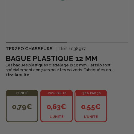
TERZEO CHASSEURS
Réf.
1038917
BAGUE PLASTIQUE 12 MM
Les bagues plastiques d'attelage Ø 12 mm Terzéo sont
spécialement conçues pour les colverts. Fabriquées en
plastique très résistant, elles assurent une identification fiable et
Lire la suite
durable, même en conditions humides. Chaque bague est
gravée avec son diamètre pour un repérage rapide et précis.
Disponibles en 16 coloris, elles facilitent l’organisation et le tri de
L'UNITÉ
-20% PAR 10
-30% PAR 30
vos appelants.
0,79€
0,63€
0,55€
L'UNITÉ
L'UNITÉ