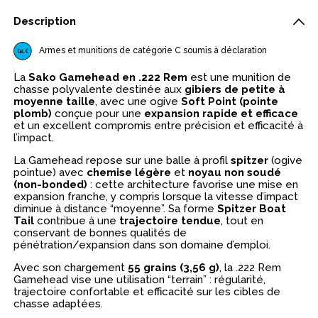
Description
Armes et munitions de catégorie C soumis à déclaration
La
Sako Gamehead en .222 Rem
est une munition de
chasse polyvalente destinée aux
gibiers de petite à
moyenne taille
, avec une ogive
Soft Point (pointe
plomb)
conçue pour une
expansion rapide et efficace
et un excellent compromis entre précision et efficacité à
l’impact.
La Gamehead repose sur une balle à profil
spitzer
(ogive
pointue) avec
chemise légère
et
noyau non soudé
(non-bonded)
: cette architecture favorise une mise en
expansion franche, y compris lorsque la vitesse d’impact
diminue à distance “moyenne”. Sa forme
Spitzer Boat
Tail
contribue à une
trajectoire tendue
, tout en
conservant de bonnes qualités de
pénétration/expansion dans son domaine d’emploi.
Avec son chargement
55 grains (3,56 g)
, la .222 Rem
Gamehead vise une utilisation “terrain” : régularité,
trajectoire confortable et efficacité sur les cibles de
chasse adaptées.