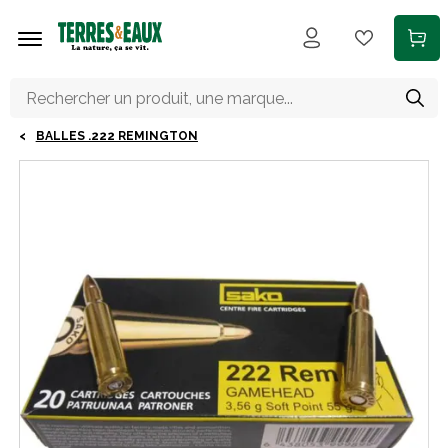
Aller au contenu principal
BALLES .222 REMINGTON