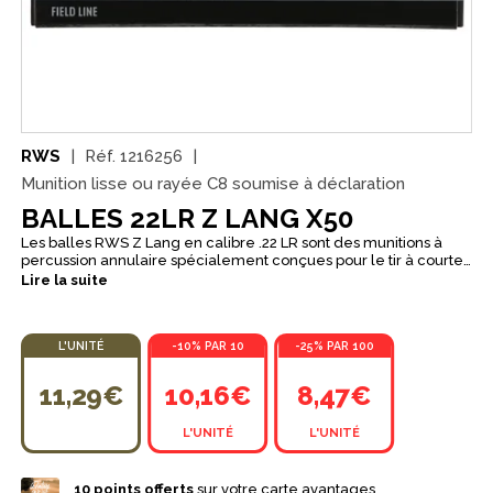
RWS
Réf.
1216256
Munition lisse ou rayée C8 soumise à déclaration
BALLES 22LR Z LANG X50
Les balles RWS Z Lang en calibre .22 LR sont des munitions à
percussion annulaire spécialement conçues pour le tir à courte
distance et les usages de tir réduit. Cette référence se distingue
Lire la suite
par sa conception sans poudre, pensée pour offrir un départ
particulièrement doux avec une arme chambrée en .22 LR.
Chargée avec un projectile LRN de 29 grains (1,9 g), la RWS Z
L'UNITÉ
-10% PAR 10
-25% PAR 100
Lang développe une vitesse de 235 m/s pour une énergie à la
bouche de 52 J. RWS la présente comme une munition au tir
souple, caractérisée par une vitesse particulièrement faible,
11,29€
10,16€
8,47€
bien adaptée aux environnements couverts et à la pratique
récréative de précision à faible distance. Conditionnée en boîte
L'UNITÉ
L'UNITÉ
de 50 et fabriquée en Europe, cette munition RWS constitue une
solution intéressante pour les tireurs recherchant une 22 LR
spécifique au tir réduit, régulière et agréable à utiliser. Une
10
points offerts
sur votre carte avantages
référence reconnue pour le plinking et les séances de tir à