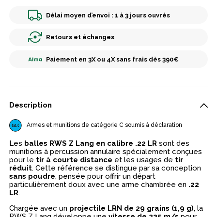
Délai moyen d’envoi : 1 à 3 jours ouvrés
Retours et échanges
Paiement en 3X ou 4X sans frais dès 390€
Description
Armes et munitions de catégorie C soumis à déclaration
Les
balles RWS Z Lang en calibre .22 LR
sont des
munitions à percussion annulaire spécialement conçues
pour le
tir à courte distance
et les usages de
tir
réduit
. Cette référence se distingue par sa conception
sans poudre
, pensée pour offrir un départ
particulièrement doux avec une arme chambrée en
.22
LR
.
Chargée avec un
projectile LRN de 29 grains (1,9 g)
, la
RWS Z Lang développe une
vitesse de 235 m/s
pour