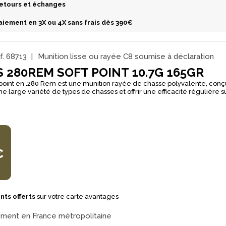
etours et échanges
aiement en 3X ou 4X sans frais dès 390€
f.
68713
Munition lisse ou rayée C8 soumise à déclaration
 280REM SOFT POINT 10.7G 165GR
point en .280 Rem est une munition rayée de chasse polyvalente, conç
 large variété de types de chasses et offrir une efficacité régulière sur
sur une ogive soft point reconnue pour sa réaction fiable dans le gibier 
’accent sur l’équilibre : la GECO Classic Tip
expansion régulière et une bonne stabilité en vol, tandis que le GECO 
erformances homogènes. Le chemisage GECO TS Jacket complète l’
précision et préserver le canon, séance après séance. Avec son chargement de
 .280 Rem est pertinente pour la chasse du gibier moyen et du grand gibi
ente lorsque l’on recherche une munition unique, fiable et efficace au f
€
nditionnement en boîte de 20 convient parfaitement à une utilisation ré
nts offerts
sur votre carte avantages
ement en France métropolitaine