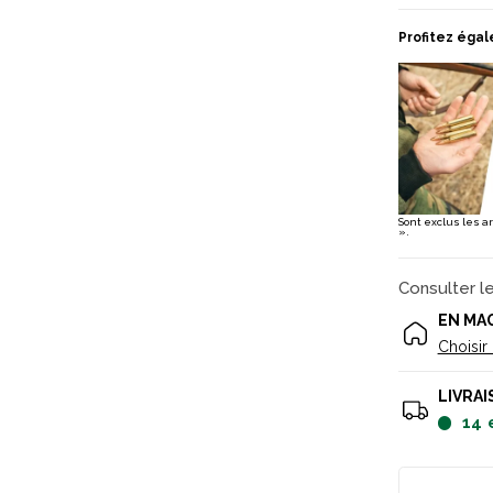
Profitez égal
Sont exclus les a
».
Consulter l
EN MA
Choisir
LIVRAI
14