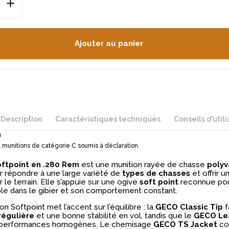
Ajouter au panier
Description
Caractéristiques techniques
Conseils d’utili
n
 munitions de catégorie C soumis à déclaration
ftpoint en .280 Rem
est une munition rayée de chasse
polyv
 répondre à une large variété de
types de chasses
et offrir u
r le terrain. Elle s’appuie sur une ogive
soft point
reconnue pou
able dans le gibier et son comportement constant.
n Softpoint met l’accent sur l’équilibre : la
GECO Classic Tip
f
régulière
et une bonne stabilité en vol, tandis que le
GECO Le
 performances homogènes. Le chemisage
GECO TS Jacket
co