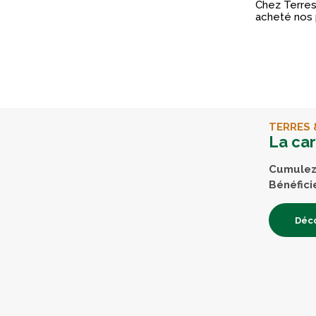
Chez Terres 
acheté nos 
TERRES 
La ca
Cumulez 
Bénéfici
Déco