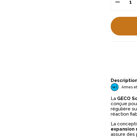
Descriptio
Armes et
La
GECO So
conçue pour
régulière su
réaction fi
La conceptio
expansion 
assure des