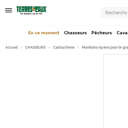
Aller au contenu principal
En ce moment
Chasseurs
Pêcheurs
Caval
Accueil
CHASSEURS
Cartoucherie
Munitions rayées pour le gra