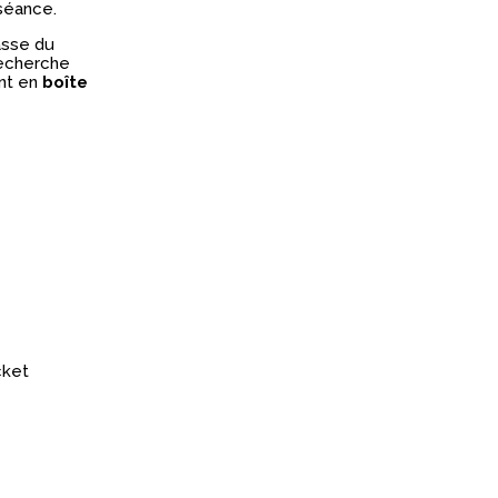
 séance.
asse du
recherche
ent en
boîte
cket