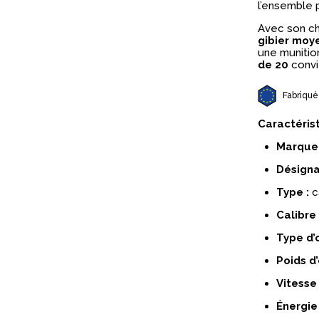
l’ensemble 
Avec son c
gibier moy
une munition
de 20
convie
Fabriqué
Caractéris
Marque 
Désigna
Type :
c
Calibre 
Type d’o
Poids d’
Vitesse 
Énergie 