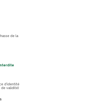
chasse de la
interdite
ce d'identité
 de validité)
s