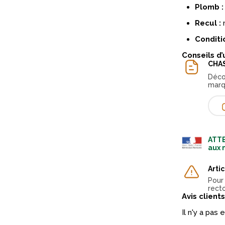
Plomb :
Recul :
Conditi
Conseils d’
CHA
Déco
marq
ATTE
aux 
Arti
Pour
recto
Avis clients
Il n'y a pas