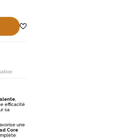
sation
alente
,
ne efficacité
r sa
avorise une
ad Core
mplète