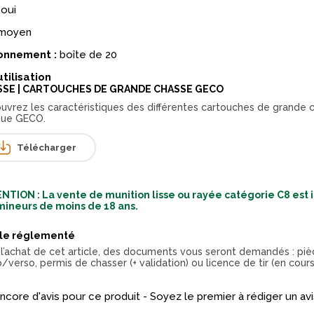
oui
moyen
onnement :
boîte de 20
utilisation
SSE | CARTOUCHES DE GRANDE CHASSE GECO
uvrez les caractéristiques des différentes cartouches de grande 
ue GECO.
Télécharger
NTION : La vente de munition lisse ou rayée catégorie C8 est 
mineurs de moins de 18 ans.
cle réglementé
 l’achat de cet article, des documents vous seront demandés : piè
/verso, permis de chasser (+ validation) ou licence de tir (en cours
 encore d'avis pour ce produit - Soyez le premier à rédiger un avi