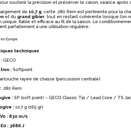
pour soutenir la précision et préserver le canon, séance après
hargement de
10,7 g
, cette .280 Rem est pertinente pour la ch
en
et du
grand gibier
, tout en restant cohérente lorsque l’on 
 unique, fiable et efficace au fil de la saison. Le conditionnem
nt parfaitement à une utilisation régulière.
 en Europe
tiques techniques
:
GECO
tion :
Softpoint
artouche rayée de chasse (percussion centrale)
:
.280 Rem
give :
SP (soft point) – GECO Classic Tip / Lead Core / TS Ja
ogive :
10,7 g (165 gr)
V0 :
830 m/s
E0 :
3686 J