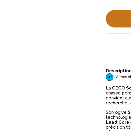
Descriptio
Armes et
La
GECO So
chasse pen
convient au
recherche un
Son ogive
S
technologi
Lead Core
précision t