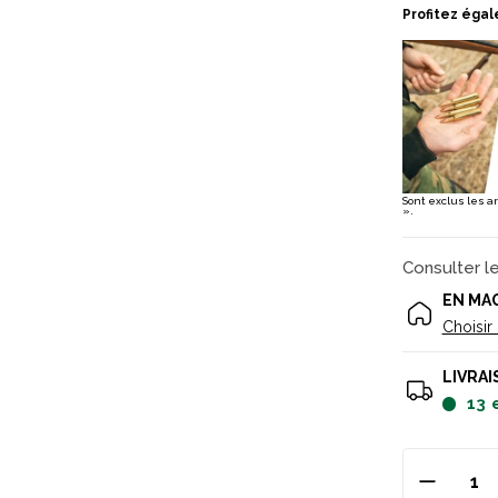
Profitez égal
Sont exclus les a
».
Consulter l
EN MA
Choisir
LIVRAI
13