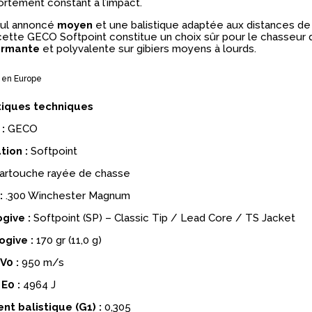
rtement constant à l’impact.
cul annoncé
moyen
et une balistique adaptée aux distances d
cette GECO Softpoint constitue un choix sûr pour le chasseur 
ormante
et polyvalente sur gibiers moyens à lourds.
 en Europe
tiques techniques
:
GECO
tion :
Softpoint
artouche rayée de chasse
:
.300 Winchester Magnum
give :
Softpoint (SP) – Classic Tip / Lead Core / TS Jacket
ogive :
170 gr (11,0 g)
V0 :
950 m/s
E0 :
4964 J
ent balistique (G1) :
0,305