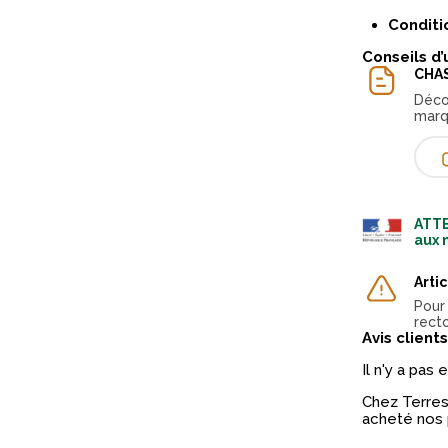
Conditi
Conseils d’
CHA
Déco
marq
ATTE
aux 
Arti
Pour
recto
Avis clients
Il n'y a pas
Chez Terres 
acheté nos 