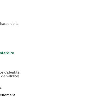
chasse de la
interdite
ce d'identité
 de validité)
s
réellement