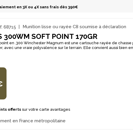
aiement en 3X ou 4X sans frais dès 390€
f.
68715
Munition lisse ou rayée C8 soumise à déclaration
 300WM SOFT POINT 170GR
point en .300 Winchester Magnum est une cartouche rayée de chasse
er, avec une vraie polyvalence sur le terrain. Elle convient aussi bien 
approche ou à l’affût, lorsque l’on recherche une munition régulière et f
ECO : Classic Tip pour la stabilité de vol et l’initiation de l’expansion,
ion d’énergie efficace, et TS Jacket pour soutenir la précision tout en 
emble favorise un champignonnage fiable et un comportement constant 
l annoncé moyen et une balistique adaptée aux distances de chasse c
ftpoint constitue un choix sûr pour le chasseur qui veut une balle per
€
ur gibiers moyens à lourds.
nts offerts
sur votre carte avantages
ement en France métropolitaine