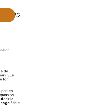
sation
ée de
ain. Elle
e l’on
 par les
expansion,
tenir la
nnage
fiable