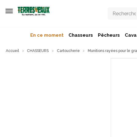
Aller au contenu principal
En ce moment
Chasseurs
Pêcheurs
Caval
Accueil
CHASSEURS
Cartoucherie
Munitions rayées pour le gra