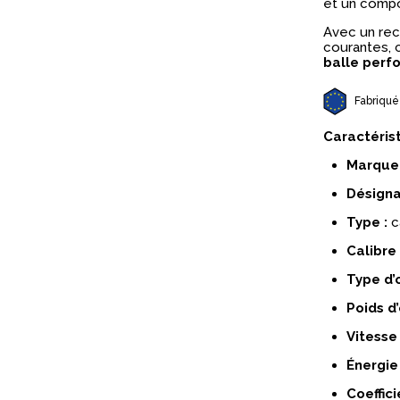
et un compo
Avec un re
courantes, 
balle perf
Fabriqué
Caractéris
Marque 
Désigna
Type :
c
Calibre 
Type d’o
Poids d’
Vitesse 
Énergie 
Coeffici