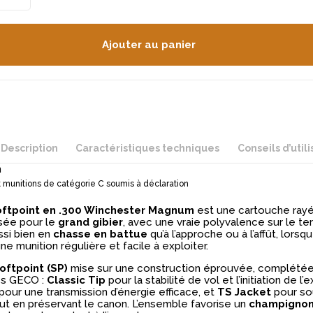
Ajouter au panier
Description
Caractéristiques techniques
Conseils d’utili
n
 munitions de catégorie C soumis à déclaration
ftpoint en .300 Winchester Magnum
est une cartouche ray
sée pour le
grand gibier
, avec une vraie polyvalence sur le terr
ssi bien en
chasse en battue
qu’à l’approche ou à l’affût, lorsqu
e munition régulière et facile à exploiter.
oftpoint (SP)
mise sur une construction éprouvée, complétée
es GECO :
Classic Tip
pour la stabilité de vol et l’initiation de l’
pour une transmission d’énergie efficace, et
TS Jacket
pour sou
out en préservant le canon. L’ensemble favorise un
champigno