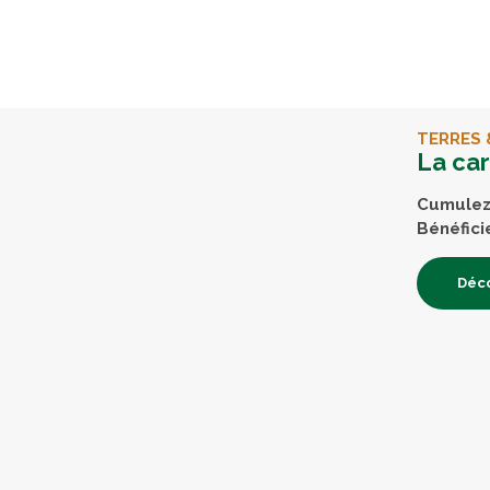
TERRES 
La ca
Cumulez 
Bénéfici
Déco