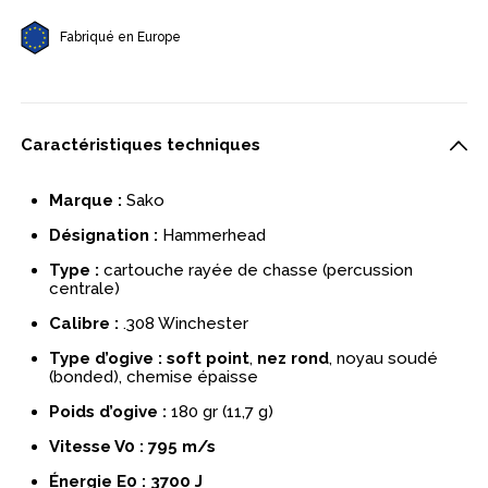
Fabriqué en Europe
Caractéristiques techniques
Marque :
Sako
Désignation :
Hammerhead
Type :
cartouche rayée de chasse (percussion
centrale)
Calibre :
.308 Winchester
Type d’ogive :
soft point
,
nez rond
, noyau soudé
(bonded), chemise épaisse
Poids d’ogive :
180 gr (11,7 g)
Vitesse V0 :
795 m/s
Énergie E0 :
3700 J