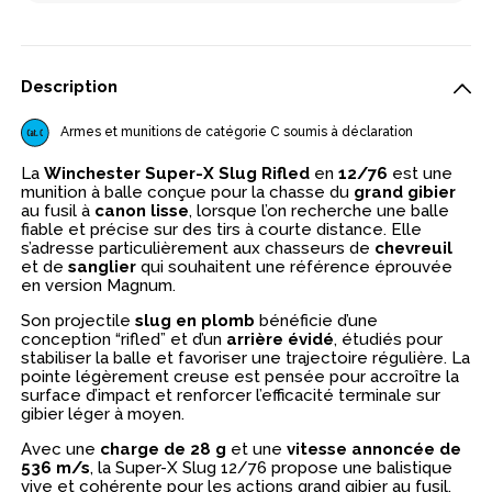
Description
Armes et munitions de catégorie C soumis à déclaration
La
Winchester Super-X Slug Rifled
en
12/76
est une
munition à balle conçue pour la chasse du
grand gibier
au fusil à
canon lisse
, lorsque l’on recherche une balle
fiable et précise sur des tirs à courte distance. Elle
s’adresse particulièrement aux chasseurs de
chevreuil
et de
sanglier
qui souhaitent une référence éprouvée
en version Magnum.
Son projectile
slug en plomb
bénéficie d’une
conception “rifled” et d’un
arrière évidé
, étudiés pour
stabiliser la balle et favoriser une trajectoire régulière. La
pointe légèrement creuse est pensée pour accroître la
surface d’impact et renforcer l’efficacité terminale sur
gibier léger à moyen.
Avec une
charge de 28 g
et une
vitesse annoncée de
536 m/s
, la Super-X Slug 12/76 propose une balistique
vive et cohérente pour les actions grand gibier au fusil.