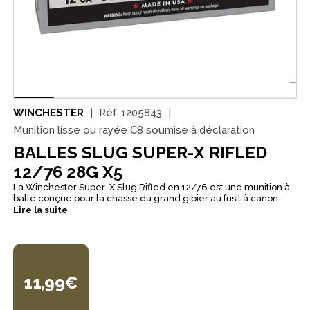
WINCHESTER
Réf.
1205843
Munition lisse ou rayée C8 soumise à déclaration
BALLES SLUG SUPER-X RIFLED
12/76 28G X5
La Winchester Super-X Slug Rifled en 12/76 est une munition à
balle conçue pour la chasse du grand gibier au fusil à canon
lisse, lorsque l’on recherche une balle fiable et précise sur des
Lire la suite
tirs à courte distance. Elle s’adresse particulièrement aux
chasseurs de chevreuil et de sanglier qui souhaitent une
référence éprouvée en version Magnum. Son projectile slug en
plomb bénéficie d’une conception “rifled” et d’un arrière évidé,
étudiés pour stabiliser la balle et favoriser une trajectoire
régulière. La pointe légèrement creuse est pensée pour
11,99€
accroître la surface d’impact et renforcer l’efficacité terminale
sur gibier léger à moyen. Avec une charge de 28 g et une
vitesse annoncée de 536 m/s, la Super-X Slug 12/76 propose