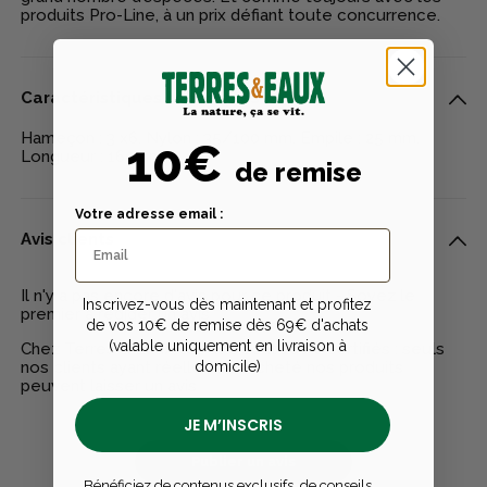
produits Pro-Line, à un prix défiant toute concurrence.
Caractéristiques techniques
Hameçon : 3 x6. Nylon : 35/100 mm. Empile : 25 mm.
10€
Longueur : 160 cm.
de remise
Votre adresse email :
Avis clients
Il n'y a pas encore d'avis pour ce produit - Soyez le
Inscrivez-vous dès maintenant et profitez
premier à rédiger un avis
de vos 10€ de remise dès 69€ d'achats
(valable uniquement en livraison à
Chez Terres & Eaux, les avis sont 100% certifiés : seuls
nos clients ayant réellement acheté nos produits
domicile)
peuvent laisser un avis
JE M’INSCRIS
Publier un avis
Bénéficiez de contenus exclusifs, de conseils