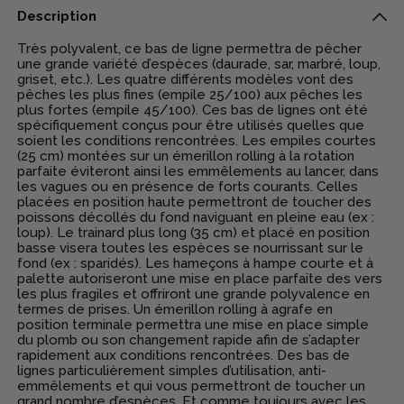
Description
Très polyvalent, ce bas de ligne permettra de pêcher
une grande variété d’espèces (daurade, sar, marbré, loup,
griset, etc.). Les quatre différents modèles vont des
pêches les plus fines (empile 25/100) aux pêches les
plus fortes (empile 45/100). Ces bas de lignes ont été
spécifiquement conçus pour être utilisés quelles que
soient les conditions rencontrées. Les empiles courtes
(25 cm) montées sur un émerillon rolling à la rotation
parfaite éviteront ainsi les emmêlements au lancer, dans
les vagues ou en présence de forts courants. Celles
placées en position haute permettront de toucher des
poissons décollés du fond naviguant en pleine eau (ex :
loup). Le trainard plus long (35 cm) et placé en position
basse visera toutes les espèces se nourrissant sur le
fond (ex : sparidés). Les hameçons à hampe courte et à
palette autoriseront une mise en place parfaite des vers
les plus fragiles et offriront une grande polyvalence en
termes de prises. Un émerillon rolling à agrafe en
position terminale permettra une mise en place simple
du plomb ou son changement rapide afin de s’adapter
rapidement aux conditions rencontrées. Des bas de
lignes particulièrement simples d’utilisation, anti-
emmêlements et qui vous permettront de toucher un
grand nombre d’espèces. Et comme toujours avec les